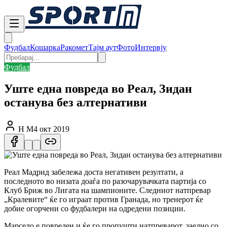
Фудбал
Кошарка
Ракомет
Тајм аут
Фото
Интервју
Фудбал
Уште една повреда во Реал, Зидан
останува без алтернативи
Н М
4 окт 2019
Реал Мадрид забележа доста негативен резултати, а
последното во низата доаѓа по разочарувачката партија со
Клуб Бриж во Лигата на шампионите. Следниот натпревар
„Кралевите“ ќе го играат против Гранада, но тренерот ќе
добие огорчени со фудбалери на одредени позиции.
Марсело е повреден и ќе го пропушти натпреварот, заедно со