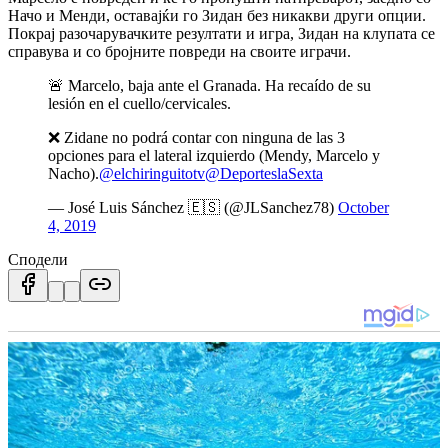
Начо и Менди, оставајќи го Зидан без никакви други опции.
Покрај разочарувачките резултати и игра, Зидан на клупата се
справува и со бројните повреди на своите играчи.
🚨 Marcelo, baja ante el Granada. Ha recaído de su
lesión en el cuello/cervicales.
❌ Zidane no podrá contar con ninguna de las 3
opciones para el lateral izquierdo (Mendy, Marcelo y
Nacho).
@elchiringuitotv
@DeporteslaSexta
— José Luis Sánchez 🇪🇸 (@JLSanchez78)
October
4, 2019
Сподели