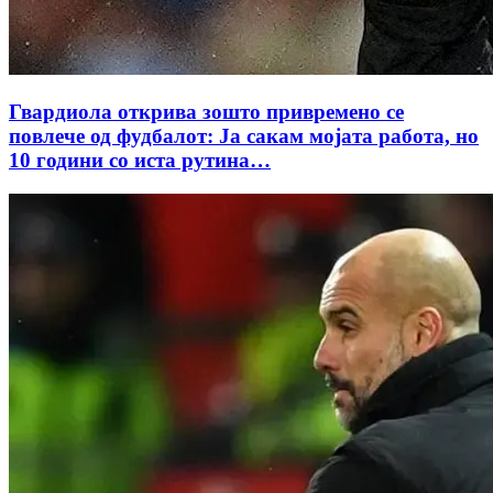
Гвардиола открива зошто привремено се
повлече од фудбалот: Ја сакам мојата работа, но
10 години со иста рутина…