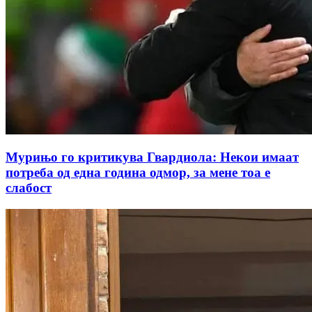
Мурињо го критикува Гвардиола: Некои имаат
потреба од една година одмор, за мене тоа е
слабост