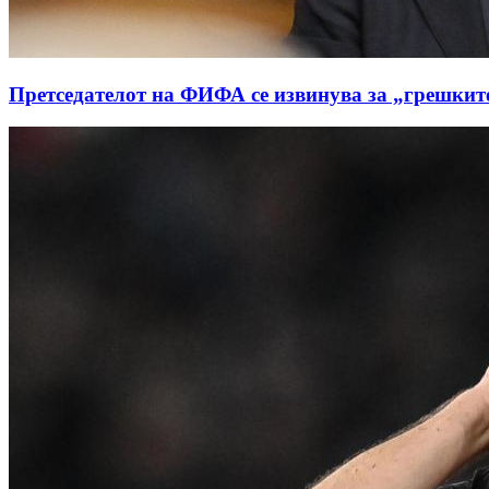
Претседателот на ФИФА се извинува за „грешките