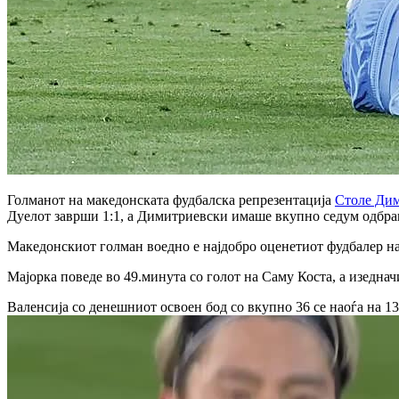
Голманот на македонската фудбалска репрезентација
Столе Ди
Дуелот заврши 1:1, а Димитриевски имаше вкупно седум одбра
Македонскиот голман воедно е најдобро оценетиот фудбалер на
Мајорка поведе во 49.минута со голот на Саму Коста, а изедна
Валенсија со денешниот освоен бод со вкупно 36 се наоѓа на 13