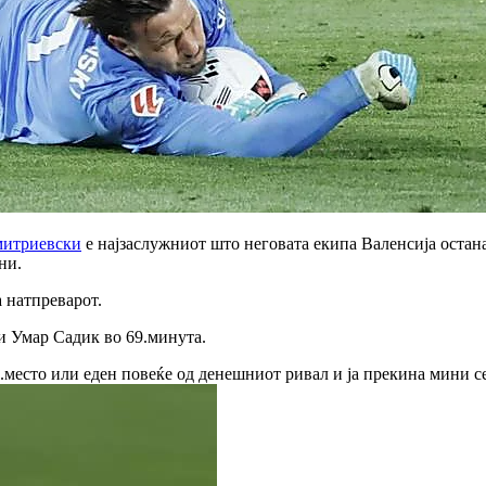
митриевски
е најзаслужниот што неговата екипа Валенсија остан
ни.
 натпреварот.
чи Умар Садик во 69.минута.
.место или еден повеќе од денешниот ривал и ја прекина мини се