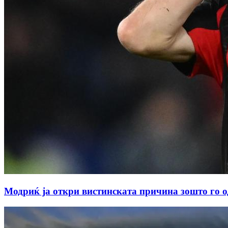
Модриќ ја откри вистинската причина зошто го 