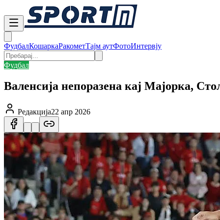
Фудбал
Кошарка
Ракомет
Тајм аут
Фото
Интервју
Фудбал
Валенсија непоразена кај Мајорка, Ст
Редакција
22 апр 2026