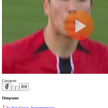
Сподели
Поврзано
Ла Лига
Столе Димитриевски