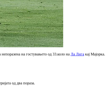
а непоразена на гостувањето од 33.коло на
Ла Лига
кај Мајорка.
ријата од два пораза.