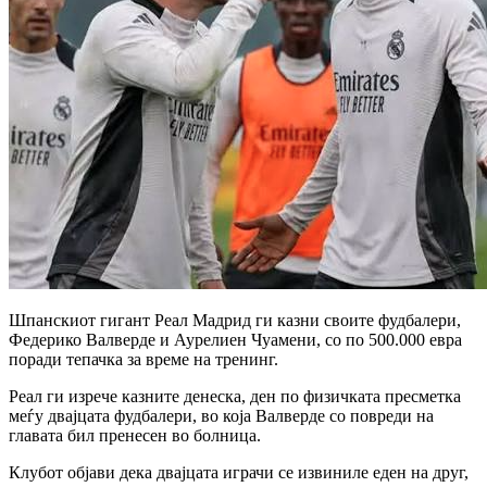
Шпанскиот гигант Реал Мадрид ги казни своите фудбалери,
Федерико Валверде и Аурелиен Чуамени, со по 500.000 евра
поради тепачка за време на тренинг.
Реал ги изрече казните денеска, ден по физичката пресметка
меѓу двајцата фудбалери, во која Валверде со повреди на
главата бил пренесен во болница.
Клубот објави дека двајцата играчи се извиниле еден на друг,