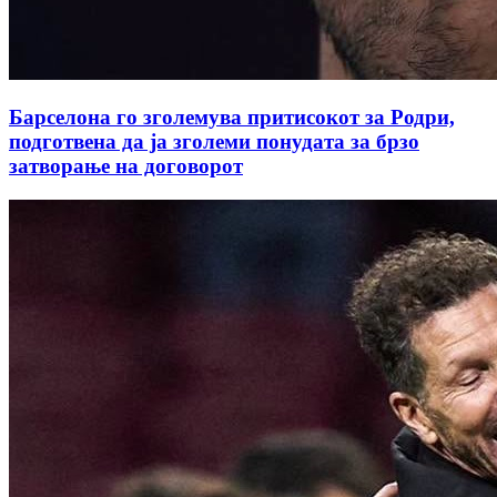
Барселона го зголемува притисокот за Родри,
подготвена да ја зголеми понудата за брзо
затворање на договорот