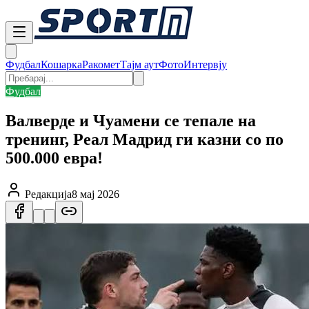
Фудбал
Кошарка
Ракомет
Тајм аут
Фото
Интервју
Фудбал
Валверде и Чуамени се тепале на
тренинг, Реал Мадрид ги казни со по
500.000 евра!
Редакција
8 мај 2026