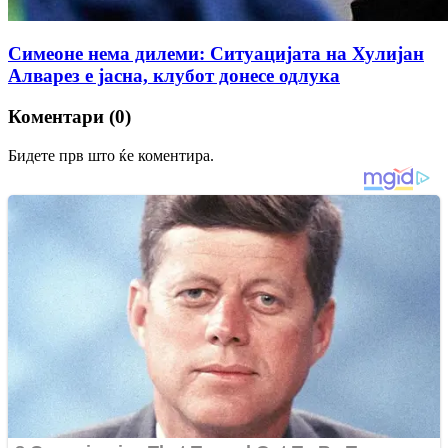
Симеоне нема дилеми: Ситуацијата на Хулијан
Алварез е јасна, клубот донесе одлука
Коментари (0)
Бидете прв што ќе коментира.