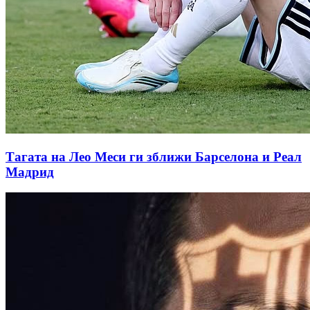
Тагата на Лео Меси ги зближи Барселона и Реал
Мадрид