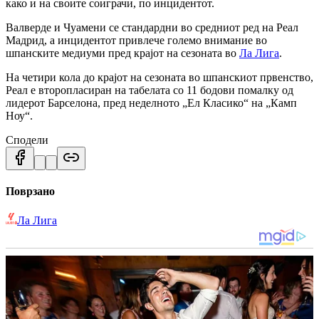
како и на своите соиграчи, по инцидентот.
Валверде и Чуамени се стандардни во средниот ред на Реал
Мадрид, а инцидентот привлече големо внимание во
шпанските медиуми пред крајот на сезоната во
Ла Лига
.
На четири кола до крајот на сезоната во шпанскиот првенство,
Реал е второпласиран на табелата со 11 бодови помалку од
лидерот Барселона, пред неделното „Ел Класико“ на „Камп
Ноу“.
Сподели
Поврзано
Ла Лига