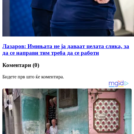
Лазаров: Имињата не ја даваат целата слика, за
да се направи тим треба да се работи
Коментари (0)
Бидете прв што ќе коментира.