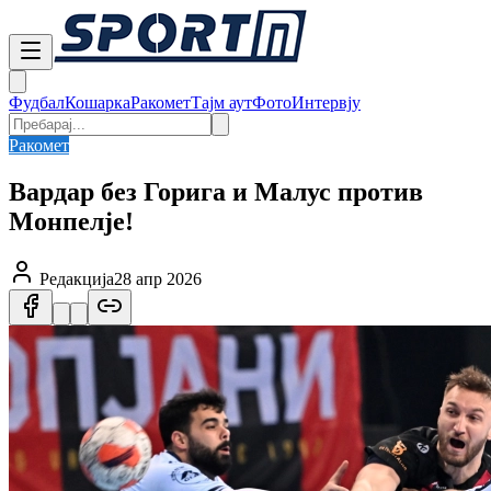
Фудбал
Кошарка
Ракомет
Тајм аут
Фото
Интервју
Ракомет
Вардар без Горига и Малус против
Монпелје!
Редакција
28 апр 2026