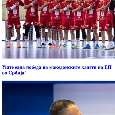
Уште една победа на македонските кадети на ЕП
во Србија!