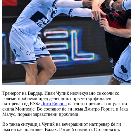
Тренерот на Вардар, Иван Чупиќ неочекувано се соочи со
големи проблеми пред денешниот прв четвртфинален
натпревар од ЕХФ
Лига Европа
на гости против француската
екипа Монпелје. Во составот ќе ги нема Дмитро Горига и Јака
Малус, поради здравствени проблеми.
Во таква ситуација Чупиќ на вечерашниот натпревар ќе ги
има на располагање: Валах, Гогов (голмани); Стојановски,