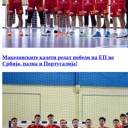
Македонските кадети редат победи на ЕП во
Србија, падна и Португалија!