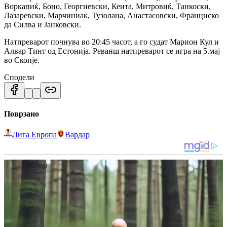
Воркапиќ, Боно, Георгиевски, Кеита, Митровиќ, Танкоски,
Лазаревски, Марчиниак, Тузолана, Анастасовски, Франциско
да Силва и Јанковски.
Натпреварот почнува во 20:45 часот, а го судат Марион Кул и
Алвар Тинт од Естонија. Реванш натпреварот се игра на 5.мај
во Скопје.
Сподели
Поврзано
Лига Европа
Вардар