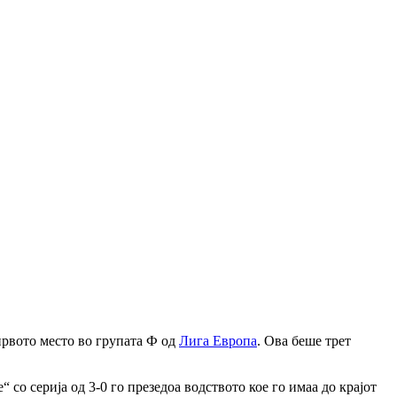
првото место во групата Ф од
Лига Европа
. Ова беше трет
о серија од 3-0 го презедоа водството кое го имаа до крајот