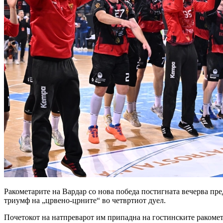
Ракометарите на Вардар со нова победа постигната вечерва пре
триумф на „црвено-црните“ во четвртиот дуел.
Почетокот на натпреварот им припадна на гостинските ракомета