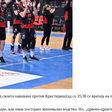
д своите навивачи против Кристијанштад со 35:30 се вратија на 
ри, кои имаа постојано минимално водство. Но, „црвено-црните“ с