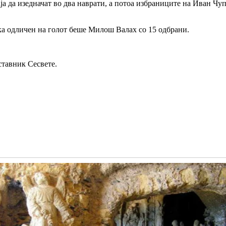
 да изедначат во два наврати, а потоа избраниците на Иван Чупиќ
ка одличен на голот беше Милош Валах со 15 одбрани.
ставник Сесвете.