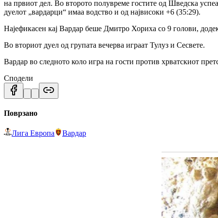
на првиот дел. Во второто полувреме гостите од Шведска успеаја
дуелот „вардарци“ имаа водство и од највисоки +6 (35:29).
Најефикасен кај Вардар беше Дмитро Хориха со 9 голови, доде
Во вториот дуел од групата вечерва играат Тулуз и Сесвете.
Вардар во следното коло игра на гости против хрватскиот прет
Сподели
Поврзано
Лига Европа
Вардар