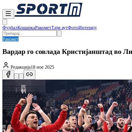
Фудбал
Кошарка
Ракомет
Тајм аут
Фото
Интервју
Ракомет
Вардар го совлада Кристијанштад во Ли
Редакција
18 ное 2025