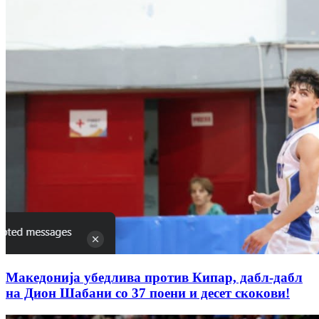
Македонија убедлива против Кипар, дабл-дабл
на Дион Шабани со 37 поени и десет скокови!