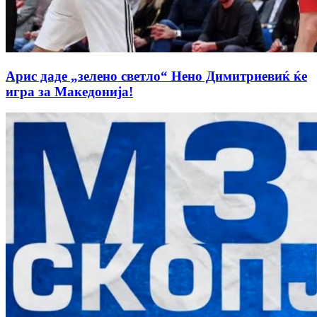
Арис даде „зелено светло“ Нено Димитриевиќ ќе
игра за Македонија!