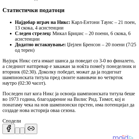
Статистички податоци
Најдобар играч на Никс:
Карл-Ентони Таунс – 21 поен,
13 скока, 4 асистенции
Следен стрелец:
Микал Бриџис – 20 поени, 6 скока, 6
асистенции
Додатно истакнување:
Џејлен Бренсон – 20 поени (7/25
од терен)
Њујорк Никс сега имаат шанса да поведат со 3-0 во финалето,
а следниот натпревар е закажан за ноќта помеѓу понеделник и
вторник (02:30). Доколку победат, можат да ја подигнат
шампионската титула пред своите навивачи во четврток
наутро (02:30 часот).
Последен пат кога Никс ја освоија шампионската титула беше
во 1973 година, благодарение на Вилис Рид. Тимот, кој и
понатаму чека на нов шампионски прстен, има потенцијал да
создаде нова историја оваа сезона.
Сподели