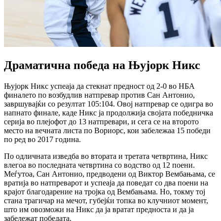
Драматична победа на Њујорк Никс
Њујорк Никс успеаја да стекнат предност од 2-0 во НБА
финалето по возбудлив натпревар против Сан Антонио,
завршувајќи со резултат 105:104. Овој натпревар се одигра во
напнато финале, каде Никс ја продолжија својата победничка
серија во плејофот до 13 натпревари, и сега се на второто
место на вечната листа по Вориорс, кои забележаа 15 победи
по ред во 2017 година.
По одличната изведба во втората и третата четвртина, Никс
влегоа во последната четвртина со водство од 12 поени.
Меѓутоа, Сан Антонио, предводени од Виктор Вембањама, се
вратија во натпреварот и успеаја да поведат со два поени на
крајот благодарение на тројка од Вембањама. Но, токму тој
стана трагичар на мечот, губејќи топка во клучниот момент,
што им овозможи на Никс да ја вратат предноста и да ја
забележат победата.