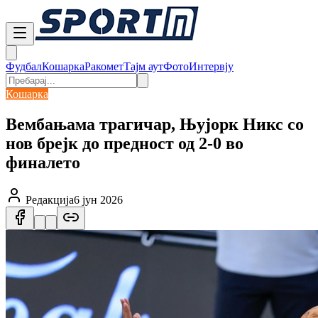
Фудбал
Кошарка
Ракомет
Тајм аут
Фото
Интервју
Кошарка
Вембањама трагичар, Њујорк Никс со
нов брејк до предност од 2-0 во
финалето
Редакција
6 јун 2026