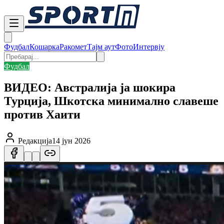
Фудбал
Кошарка
Ракомет
Тајм аут
Фото
Интервју
Фудбал
ВИДЕО: Австралија ја шокира
Турција, Шкотска минимално славеше
против Хаити
Редакција
14 јун 2026