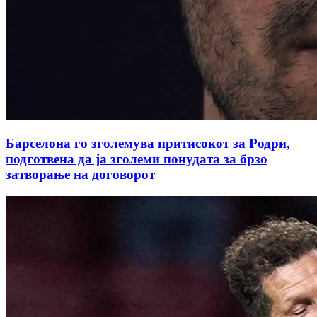
Барселона го зголемува притисокот за Родри,
подготвена да ја зголеми понудата за брзо
затворање на договорот