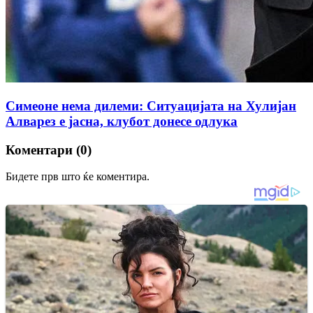
Симеоне нема дилеми: Ситуацијата на Хулијан
Алварез е јасна, клубот донесе одлука
Коментари (0)
Бидете прв што ќе коментира.