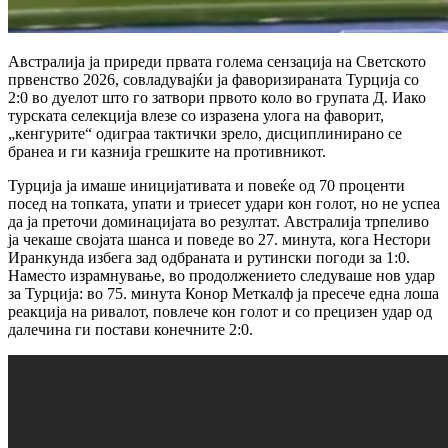
Австралија ја приреди првата голема сензација на Светското
првенство 2026, совладувајќи ја фаворизираната Турција со
2:0 во дуелот што го затвори првото коло во групата Д. Иако
турската селекција влезе со изразена улога на фаворит,
„кенгурите“ одиграа тактички зрело, дисциплинирано се
бранеа и ги казнија грешките на противникот.
Турција ја имаше иницијативата и повеќе од 70 проценти
посед на топката, упати и триесет удари кон голот, но не успеа
да ја преточи доминацијата во резултат. Австралија трпеливо
ја чекаше својата шанса и поведе во 27. минута, кога Нестори
Иранкунда избегa зад одбраната и рутински погоди за 1:0.
Наместо израмнување, во продолжението следуваше нов удар
за Турција: во 75. минута Конор Меткалф ја пресече една лоша
реакција на ривалот, повлече кон голот и со прецизен удар од
далечина ги постави конечните 2:0.