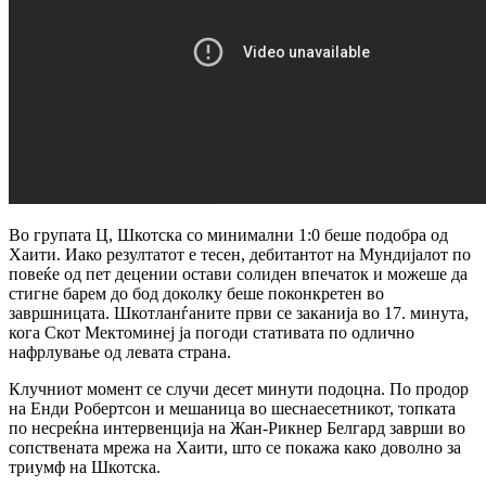
Во групата Ц, Шкотска со минимални 1:0 беше подобра од
Хаити. Иако резултатот е тесен, дебитантот на Мундијалот по
повеќе од пет децении остави солиден впечаток и можеше да
стигне барем до бод доколку беше поконкретен во
завршницата. Шкотланѓаните први се заканија во 17. минута,
кога Скот Мектоминеј ја погоди стативата по одлично
нафрлување од левата страна.
Клучниот момент се случи десет минути подоцна. По продор
на Енди Робертсон и мешаница во шеснаесетникот, топката
по несреќна интервенција на Жан-Рикнер Белгард заврши во
сопствената мрежа на Хаити, што се покажа како доволно за
триумф на Шкотска.