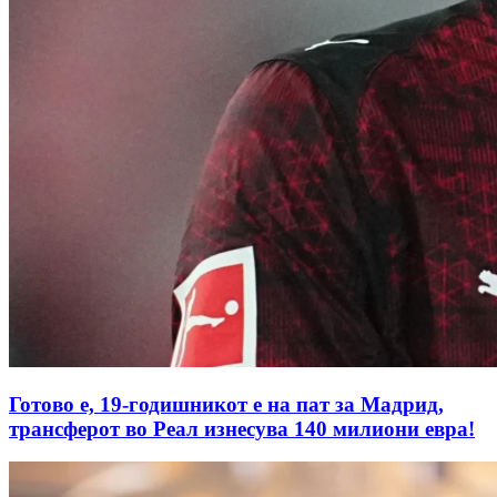
Готово е, 19-годишникот е на пат за Мадрид,
трансферот во Реал изнесува 140 милиони евра!