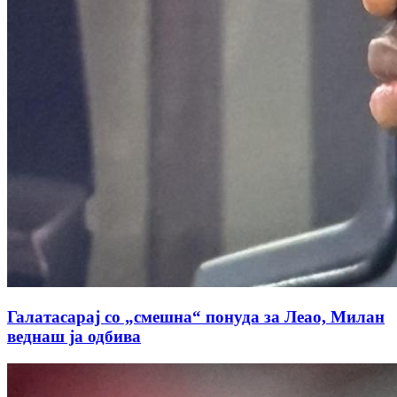
Галатасарај со „смешна“ понуда за Леао, Милан
веднаш ја одбива