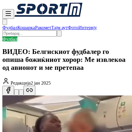
Фудбал
Кошарка
Ракомет
Тајм аут
Фото
Интервју
Фудбал
ВИДЕО: Белгискиот фудбалер го
опиша божиќниот хорор: Ме извлекоа
од авионот и ме претепаа
Редакција
2 јан 2025