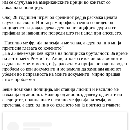
им се случуваа на американските црнци во контакт со
локалната полиција.
Овој 28-годишен играч од средниот ред ја раскажа целата
случка на својот Инстаграм профил, заедно со видео од
инцидентот и додаде дека еден од полицајците дури и го
пријавил за наводните повреди што ги нанел при апсењето.
„Насилно ме фрлија на земја и ме тепаа, а еден од нив ми ја
притисна главата со коленото“
„На 25 декември бев жртва на полициска бруталност. За време
на летот меѓу Рим и Тел Авив, откако се качив во авионот и
седнав на моето место, стјуардесата ми пријде поради наводен
проблем со кои документи и ме замоли да заминам авионот
убеден во исправноста на моите документи, мирно прашав
што е проблемот.
Беше повикана полиција, ми ставија лисици и насилно ме
извадија од авионот. Надвор од авионот, далеку од очите на
сведоците, полицајците насилно ме фрлија на земја, ме
претепаа, а еден од нив со коленото ми ја притисна главата.