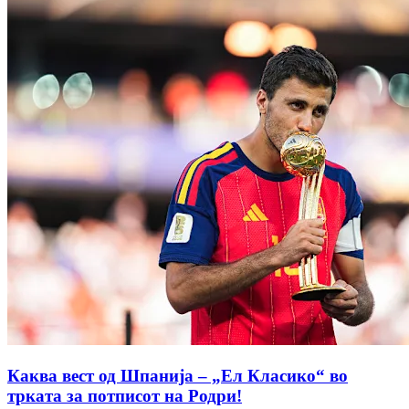
Каква вест од Шпанија – „Ел Класико“ во
трката за потписот на Родри!