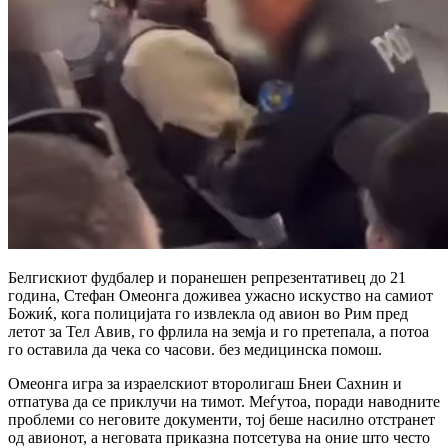
Белгискиот фудбалер и поранешен репрезентативец до 21
година, Стефан Омеонга доживеа ужасно искуство на самиот
Божиќ, кога полицијата го извлекла од авион во Рим пред
летот за Тел Авив, го фрлила на земја и го претепала, а потоа
го оставила да чека со часови. без медицинска помош.
Омеонга игра за израелскиот второлигаш Бнеи Сахнин и
отпатува да се приклучи на тимот. Меѓутоа, поради наводните
проблеми со неговите документи, тој беше насилно отстранет
од авионот, а неговата приказна потсетува на оние што често