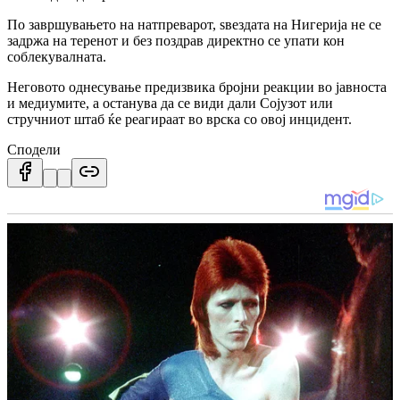
По завршувањето на натпреварот, ѕвездата на Нигерија не се
задржа на теренот и без поздрав директно се упати кон
соблекувалната.
Неговото однесување предизвика бројни реакции во јавноста
и медиумите, а останува да се види дали Сојузот или
стручниот штаб ќе реагираат во врска со овој инцидент.
Сподели