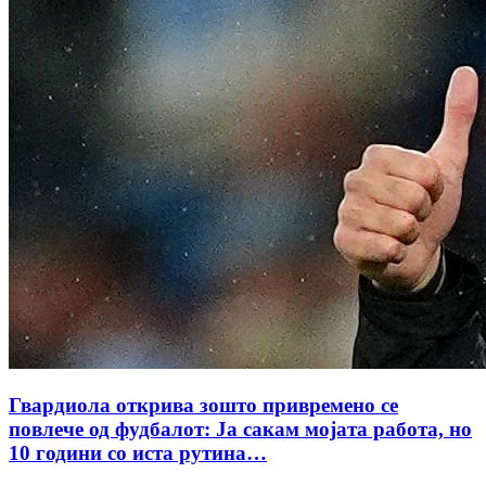
Гвардиола открива зошто привремено се
повлече од фудбалот: Ја сакам мојата работа, но
10 години со иста рутина…