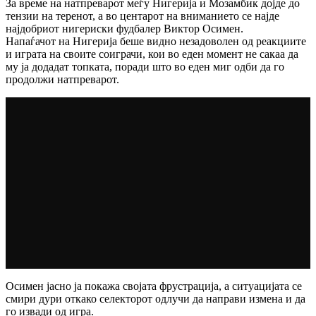
За време на натпреварот меѓу Нигерија и Мозамбик дојде до
тензии на теренот, а во центарот на вниманието се најде
најдобриот нигериски фудбалер Виктор Осимен.
Напаѓачот на Нигерија беше видно незадоволен од реакциите
и играта на своите соиграчи, кои во еден момент не сакаа да
му ја додадат топката, поради што во еден миг одби да го
продолжи натпреварот.
Осимен јасно ја покажа својата фрустрација, а ситуацијата се
смири дури откако селекторот одлучи да направи измена и да
го извади од игра.