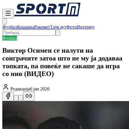
Фудбал
Кошарка
Ракомет
Тајм аут
Фото
Интервју
Фудбал
Виктор Осимен се налути на
соиграчите затоа што не му ја додаваа
топката, па повеќе не сакаше да игра
со нив (ВИДЕО)
Редакција
6 јан 2026