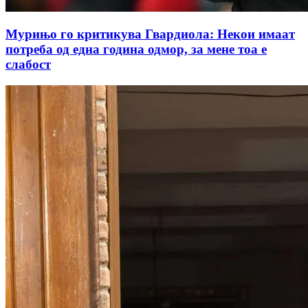
Мурињо го критикува Гвардиола: Некои имаат
потреба од една година одмор, за мене тоа е
слабост