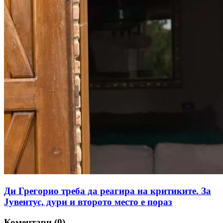
Ди Грегорио треба да реагира на критиките. За
Јувентус, дури и второто место е пораз
Коментари (0)