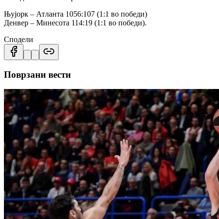
Њујорк – Атланта 1056:107 (1:1 во победи)
Денвер – Минесота 114:19 (1:1 во победи).
Сподели
Поврзани вести