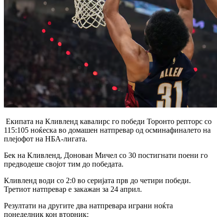
Екипата на Кливленд кавалирс го победи Торонто репторс со
115:105 ноќеска во домашен натпревар од осминафиналето на
плејофот на НБА-лигата.
Бек на Кливленд, Донован Мичел со 30 постигнати поени го
предводеше својот тим до победата.
Кливленд води со 2:0 во серијата прв до четири победи.
Третиот натпревар е закажан за 24 април.
Резултати на другите два натпревара играни ноќта
понеделник кон вторник: