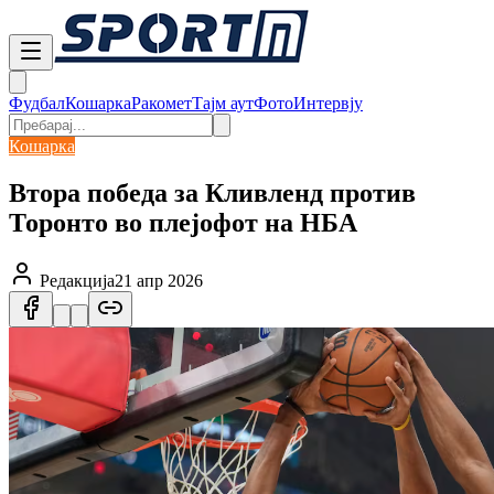
Фудбал
Кошарка
Ракомет
Тајм аут
Фото
Интервју
Кошарка
Втора победа за Кливленд против
Торонто во плејофот на НБА
Редакција
21 апр 2026