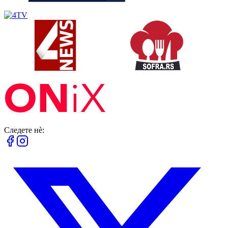
Следете нè: