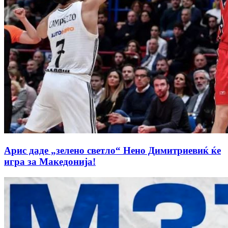
Арис даде „зелено светло“ Нено Димитриевиќ ќе
игра за Македонија!