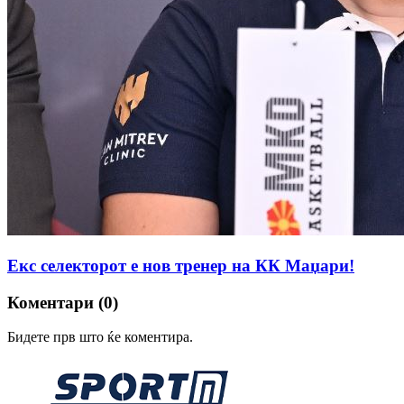
Екс селекторот е нов тренер на КК Маџари!
Коментари (0)
Бидете прв што ќе коментира.