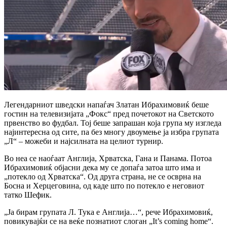
Легендарниот шведски напаѓач
Златан Ибрахимовиќ
беше
гостин на телевизијата „Фокс“ пред почетокот на Светското
првенство во фудбал. Тој беше запрашан која група му изгледа
најинтересна од сите, па без многу двоумење ја избра групата
„Л“ – можеби и најсилната на целиот турнир.
Во неа се наоѓаат Англија, Хрватска, Гана и Панама. Потоа
Ибрахимовиќ објасни дека му се допаѓа затоа што има и
„потекло од Хрватска“. Од друга страна, не се осврна на
Босна и Херцеговина
, од каде што по потекло е неговиот
татко Шефик.
„Ја бирам групата Л. Тука е Англија…“, рече
Ибрахимовиќ
,
повикувајќи се на веќе познатиот слоган „It’s coming home“.