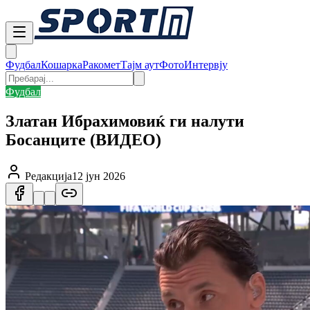
Фудбал
Кошарка
Ракомет
Тајм аут
Фото
Интервју
Фудбал
Златан Ибрахимовиќ ги налути
Босанците (ВИДЕО)
Редакција
12 јун 2026