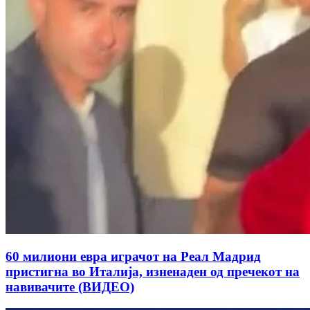
60 милиони евра играчот на Реал Мадрид
пристигна во Италија, изненаден од пречекот на
навивачите (ВИДЕО)