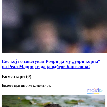
Еве кој го советувал Родри да му „удри корпа“
на Реал Мадрид и да ја одбере Барселона!
Коментари (0)
Бидете прв што ќе коментира.