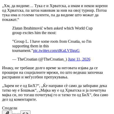
„Хм, да видиме… Тука е и Хрватска, а имам и некои корени
од Хрватска, па затоа навивам за нив на овој турнир. Потоа
тука има и големи таленти, па да видиме што можат да
покажат.“
Zlatan Ibrahimović when asked which World Cup
group excites him the most:
"Group L. I have some roots from Croatia, so I'm
supporting them in this
tournament."
pic.twitter.com/dKaLVIIguG
— TheCroatian (@TheCroatian_)
June 11, 2026
Инаку, не требаше долго време за неговата изјава да се
прошири на социјалните мрежи, по што веднаш започнаа
расправии и меѓусебни препукувања.
„Зарем не е од БиХ?“, „Ќе направи сè само да заборави дека
татко му е Бошњак“, „Мајка му е од Хрватска и ја почитува
мајка си, но тогаш почитувај го и татко ти од БиХ“, беа само
дел од коментарите.
Сподели