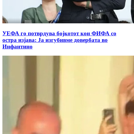
УЕФА го потврдува бојкотот кон ФИФА со
остра изјава: Ја изгубивме довербата во
Инфантино