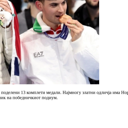
 поделени 13 комплети медали. Најмногу златни одличја има Но
вник на победничкиот подиум.