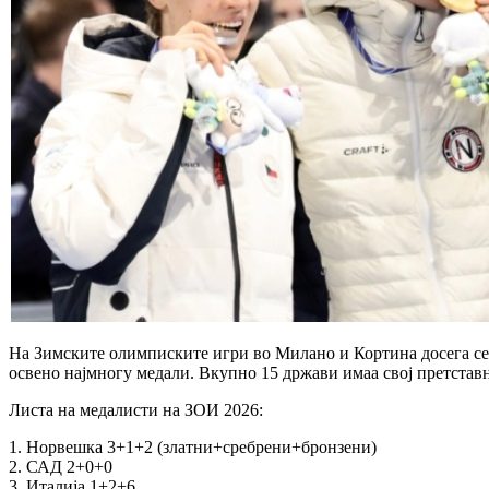
На Зимските олимписките игри во Милано и Кортина досега се
освено најмногу медали. Вкупно 15 држави имаа свој претста
Листа на медалисти на ЗОИ 2026:
1. Норвешка 3+1+2 (златни+сребрени+бронзени)
2. САД 2+0+0
3. Италија 1+2+6