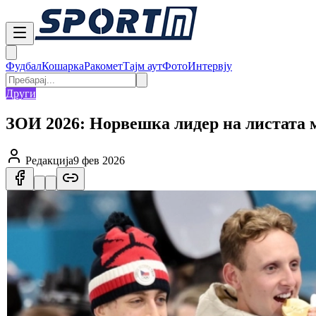
Фудбал
Кошарка
Ракомет
Тајм аут
Фото
Интервју
Други
ЗОИ 2026: Норвешка лидер на листата 
Редакција
9 фев 2026