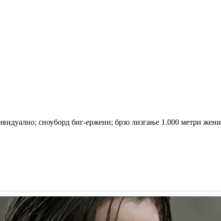
ивидуално; сноуборд биг-ержени; брзо лизгање 1.000 метри жени