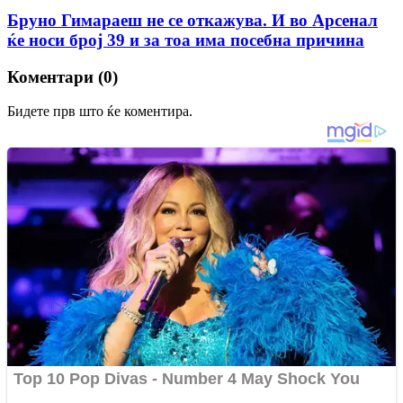
Бруно Гимараеш не се откажува. И во Арсенал
ќе носи број 39 и за тоа има посебна причина
Коментари (0)
Бидете прв што ќе коментира.