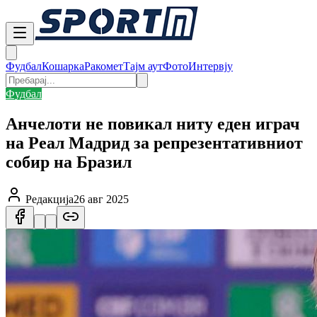
Фудбал
Кошарка
Ракомет
Тајм аут
Фото
Интервју
Фудбал
Анчелоти не повикал ниту еден играч
на Реал Мадрид за репрезентативниот
собир на Бразил
Редакција
26 авг 2025