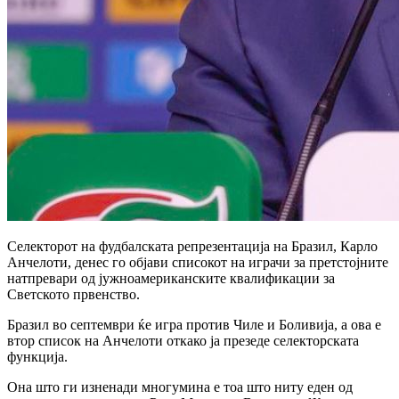
Селекторот на фудбалската репрезентација на Бразил, Карло
Анчелоти, денес го објави списокот на играчи за претстојните
натпревари од јужноамериканските квалификации за
Светското првенство.
Бразил во септември ќе игра против Чиле и Боливија, а ова е
втор список на Анчелоти откако ја презеде селекторската
функција.
Она што ги изненади многумина е тоа што ниту еден од