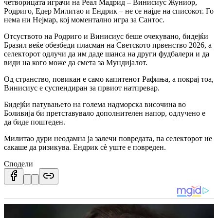
четворицата играчи на Реал Мадрид – Винисиус Жуниор,
Родриго, Едер Милитао и Ендрик – не се најде на списокот. Го
нема ни Нејмар, кој моментално игра за Сантос.
Отсуството на Родриго и Винисиус беше очекувано, бидејќи
Бразил веќе обезбеди пласман на Светското првенство 2026, а
селекторот одлучи да им даде шанса на други фудбалери и да
види на кого може да смета за Мундијалот.
Од странство, повикан е само капитенот Рафиња, а покрај тоа,
Винисиус е суспендиран за првиот натпревар.
Бидејќи патувањето на голема надморска височина во
Боливија би претставувало дополнителен напор, одлучено е
да биде поштеден.
Милитао дури неодамна ја залечи повредата, па селекторот не
сакаше да ризикува. Ендрик сè уште е повреден.
Сподели