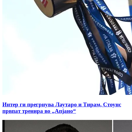
Интер ги прегрнува Лаутаро и Тирам, Стоунс
првпат тренира во „Апјано“