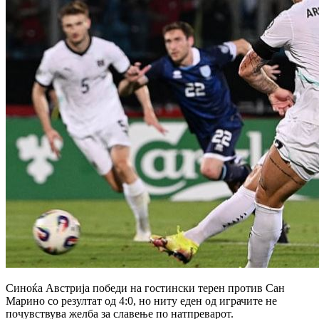
Синоќа Австрија победи на гостински терен против Сан
Марино со резултат од 4:0, но ниту еден од играчите не
почувствува желба за славење по натпреварот.