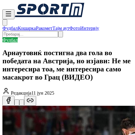
Фудбал
Кошарка
Ракомет
Тајм аут
Фото
Интервју
Фудбал
Арнаутовиќ постигна два гола во
победата на Австрија, но изјави: Не ме
интересира тоа, ме интересира само
масакрот во Грац (ВИДЕО)
Редакција
11 јун 2025