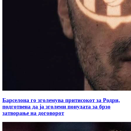
Барселона го зголемува притисокот за Родри,
подготвена да ја зголеми понудата за брзо
затворање на договорот