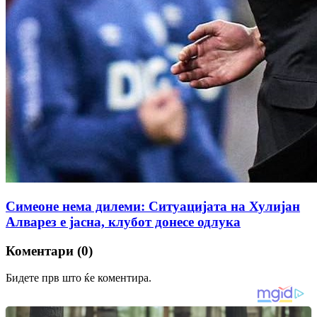
Симеоне нема дилеми: Ситуацијата на Хулијан
Алварез е јасна, клубот донесе одлука
Коментари (0)
Бидете прв што ќе коментира.