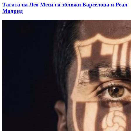
Тагата на Лео Меси ги зближи Барселона и Реал
Мадрид