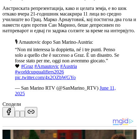
Австриската репрезентација, како и целата земја, е во шок
откако вчера 21-годишник масакрира 11 лица во средно
училиште во Грац.
Марко Арнаутовиќ, кој постигна два гола и
намести еден против Сан Марино, беше депресивен по
натпреварот и едвај ги задржа солзите за време на интервјуто.
🎙️ Arnautovic dopo San Marino-Austria:
“Non mi interessa la doppietta, né i tre punti. Penso
solo a quello che è successo a Graz. È un disastro. Se
fosse stato per me, oggi non avremmo giocato.”
🖤
#Graz
#Arnautovic
#Austria
#worldcupqualifiers2026
pic.twitter.com/4x2OZbWGYo
— San Marino RTV (@SanMarino_RTV)
June 11,
2025
Сподели