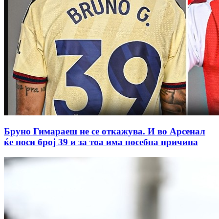
Бруно Гимараеш не се откажува. И во Арсенал
ќе носи број 39 и за тоа има посебна причина