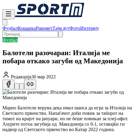
Фудбал
Кошарка
Ракомет
Тајм аут
Фото
Интервју
Фудбал
Балотели разочаран: Италија ме
побара откако загуби од Македонија
Редакција
30 мар 2022
Марио Балотели верува дека имал шанса да игра за Италија на
Светското првенство. Напаѓачот доби повик за таборот на
тимот на крајот на јануари, но не беше повикан за плеј-офот.
Аѕурите потоа загубија од Македонија со 0-1, оставајќи ги
надвор од Светското првенство во Катар 2022 година.