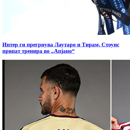
Интер ги прегрнува Лаутаро и Тирам, Стоунс
првпат тренира во „Апјано“