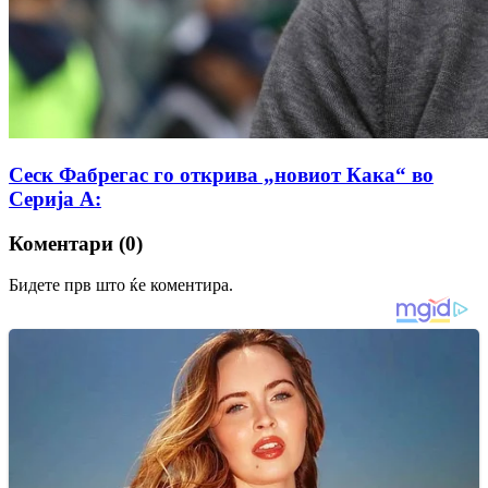
Сеск Фабрегас го открива „новиот Кака“ во
Серија А:
Коментари (0)
Бидете прв што ќе коментира.