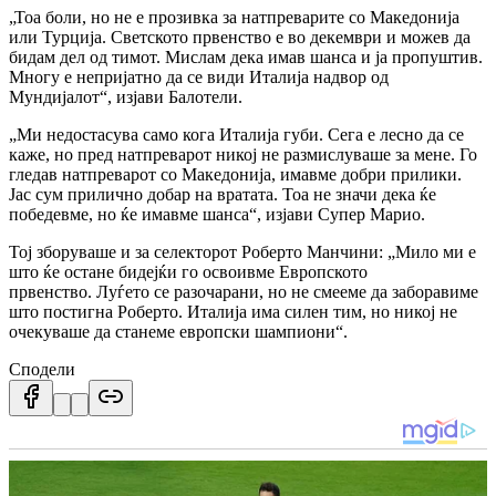
„Тоа боли, но не е прозивка за натпреварите со Македонија
или Турција. Светското првенство е во декември и можев да
бидам дел од тимот. Мислам дека имав шанса и ја пропуштив.
Многу е непријатно да се види Италија надвор од
Мундијалот“, изјави Балотели.
„Ми недостасува само кога Италија губи. Сега е лесно да се
каже, но пред натпреварот никој не размислуваше за мене. Го
гледав натпреварот со Македонија, имавме добри прилики.
Јас сум прилично добар на вратата. Тоа не значи дека ќе
победевме, но ќе имавме шанса“, изјави Супер Марио.
Тој зборуваше и за селекторот Роберто Манчини: „Мило ми е
што ќе остане бидејќи го освоивме Европското
првенство. Луѓето се разочарани, но не смееме да заборавиме
што постигна Роберто. Италија има силен тим, но никој не
очекуваше да станеме европски шампиони“.
Сподели