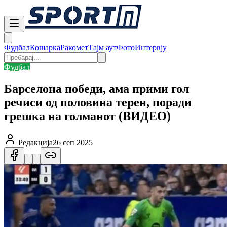
Фудбал
Кошарка
Ракомет
Тајм аут
Фото
Интервју
Фудбал
Барселона победи, ама прими гол
речиси од половина терен, поради
грешка на голманот (ВИДЕО)
Редакција
26 сеп 2025