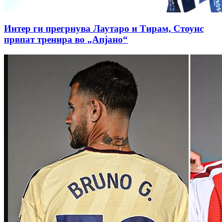
Интер ги прегрнува Лаутаро и Тирам, Стоунс
првпат тренира во „Апјано“