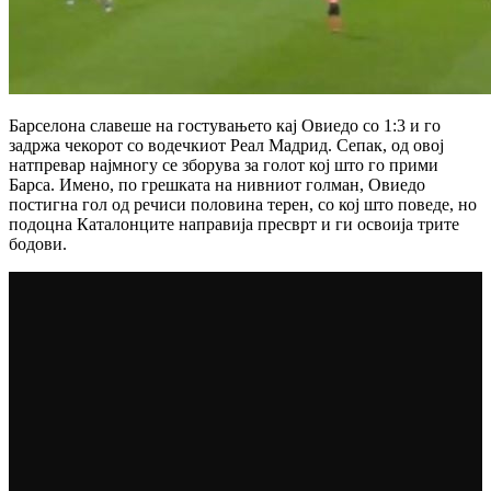
Барселона славеше на гостувањето кај Овиедо со 1:3 и го
задржа чекорот со водечкиот Реал Мадрид. Сепак, од овој
натпревар најмногу се зборува за голот кој што го прими
Барса. Имено, по грешката на нивниот голман, Овиедо
постигна гол од речиси половина терен, со кој што поведе, но
подоцна Каталонците направија пресврт и ги освоија трите
бодови.