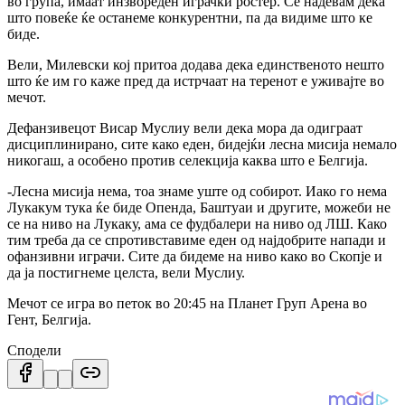
во група, имаат инзвореден играчки ростер. Се надевам дека
што повеќе ќе останеме конкурентни, па да видиме што ке
биде.
Вели, Милевски кој притоа додава дека единственото нешто
што ќе им го каже пред да истрчаат на теренот е уживајте во
мечот.
Дефанзивецот Висар Муслиу вели дека мора да одиграат
дисциплинирано, сите како еден, бидејќи лесна мисија немало
никогаш, а особено против селекција каква што е Белгија.
-Лесна мисија нема, тоа знаме уште од собирот. Иако го нема
Лукакум тука ќе биде Опенда, Баштуаи и другите, можеби не
се на ниво на Лукаку, ама се фудбалери на ниво од ЛШ. Како
тим треба да се спротивставиме еден од најдобрите напади и
офанзивни играчи. Сите да бидеме на ниво како во Скопје и
да ја постигнеме целста, вели Муслиу.
Мечот се игра во петок во 20:45 на Планет Груп Арена во
Гент, Белгија.
Сподели