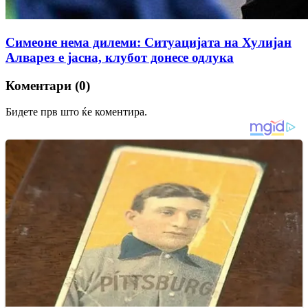
Симеоне нема дилеми: Ситуацијата на Хулијан
Алварез е јасна, клубот донесе одлука
Коментари (0)
Бидете прв што ќе коментира.