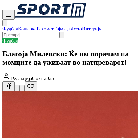
Фудбал
Кошарка
Ракомет
Тајм аут
Фото
Интервју
Фудбал
Благоја Милевски: Ќе им порачам на
момците да уживаат во натпреварот!
Редакција
9 окт 2025