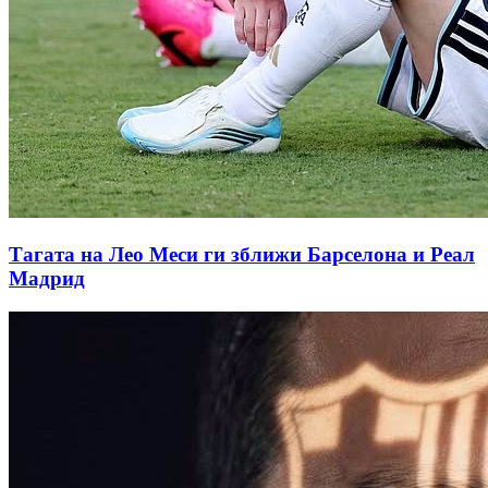
Тагата на Лео Меси ги зближи Барселона и Реал
Мадрид