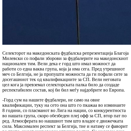
Селекторот на македонската фудбалска репрезентација Благоја
Милевски со пофали зборови за фудбалерите на македонскиот
национален тим. Вели дека е горд што имал можност да
работи со една ваква група, која ја има сега. Пред утрешниот
меч со Белгија, не ја пропушти можноста да ги пофали сите за
досегашниот тек од квалификациите за СП. Вели неговата
цел кога ја превземал селекторската палка било да создаде
респектабилен состав, кој би бил меѓу најдобрите во Европа.
-Горд сум на нашите фудбалери, не само на овие
квалификации, туку на сето она што го пкажаа во изминаите
8 години, со пласманот во Лига на нации, со конкурентноста
во нашата група, скоро обезбеден плеј офф за СП, втор пат по
ред. Атмосферата во нашшиот тим што владее е движечката
сила. Максимален респект за Белгија, тие и натаму се фаворит