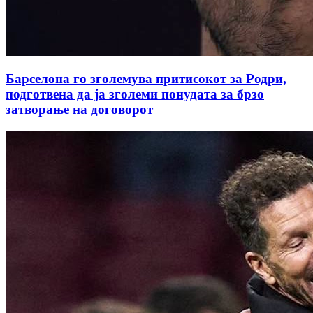
Барселона го зголемува притисокот за Родри,
подготвена да ја зголеми понудата за брзо
затворање на договорот