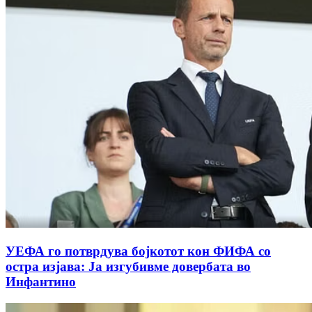
УЕФА го потврдува бојкотот кон ФИФА со
остра изјава: Ја изгубивме довербата во
Инфантино