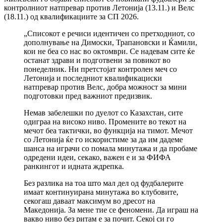
контролниот натпревар против Летонија (13.11.) и Велс
(18.11.) од квалификациите за СП 2026.
„Списокот е речиси идентичен со претходниот, со
дополнување на Димоски, Трапановски и Ќамили,
кои не беа со нас во октомври. Се надевам сите ќе
останат здрави и подготвени за повикот во
понеделник. Ни претстојат контролен меч со
Летонија и последниот квалификациски
натпревар против Велс, добра можност за мини
подготовки пред важниот предизвик.
Немав забелешки по дуелот со Казахстан, сите
одиграа на високо ниво. Промените во текот на
мечот беа тактички, во функција на тимот. Мечот
со Летонија ќе го искористиме за да им дадеме
шанса на играчи со помала минутажа и да пробаме
одредени идеи, секако, важен е и за ФИФА
ранкингот и идната ждрепка.
Без разлика на тоа што мал дел од фудбалерите
имаат континуирана минутажа во клубовите,
секогаш даваат максимум во дресот на
Македонија. За мене тие се феномени. Да играш на
вакво ниво без ритам е за почит. Секој си го