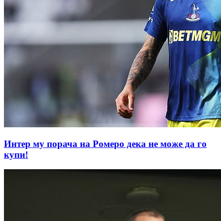
Интер му порачa на Ромеро дека не може да го
купи!