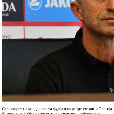
Селекторот на македонската фудбалска репрезентација Благоја
Милевски го објави списокот со повикани фудбалери за