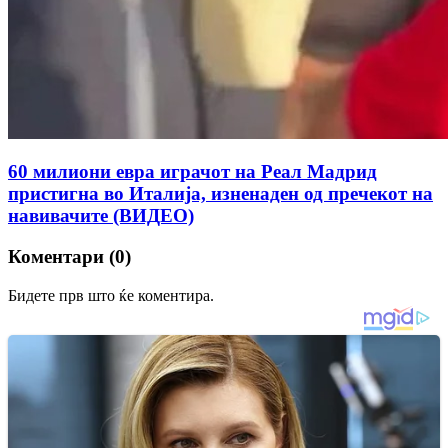
60 милиони евра играчот на Реал Мадрид
пристигна во Италија, изненаден од пречекот на
навивачите (ВИДЕО)
Коментари (0)
Бидете прв што ќе коментира.