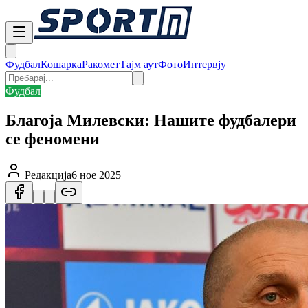
Фудбал
Кошарка
Ракомет
Тајм аут
Фото
Интервју
Фудбал
Благоја Милевски: Нашите фудбалери
се феномени
Редакција
6 ное 2025