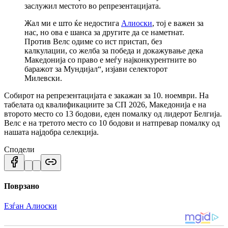
заслужил местото во репрезентацијата.
Жал ми е што ќе недостига
Алиоски
, тој е важен за
нас, но ова е шанса за другите да се наметнат.
Против Велс одиме со ист пристап, без
калкулации, со желба за победа и докажување дека
Македонија со право е меѓу најконкурентните во
баражот за Мундијал“, изјави селекторот
Милевски.
Собирот на репрезентацијата е закажан за 10. ноември. На
табелата од квалификациите за СП 2026, Македонија е на
второто место со 13 бодови, еден помалку од лидерот Белгија.
Велс е на третото место со 10 бодови и натпревар помалку од
нашата најдобра селекција.
Сподели
Поврзано
Езѓан Алиоски