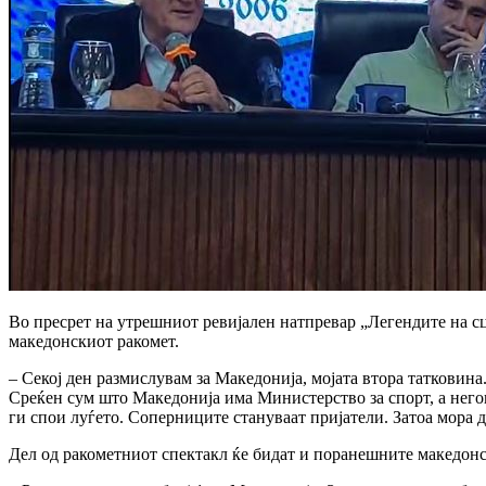
Во пресрет на утрешниот ревијален натпревар „Легендите на сц
македонскиот ракомет.
– Секој ден размислувам за Македонија, мојата втора татковин
Среќен сум што Македонија има Министерство за спорт, а негов
ги спои луѓето. Соперниците стануваат пријатели. Затоа мора д
Дел од ракометниот спектакл ќе бидат и поранешните македон