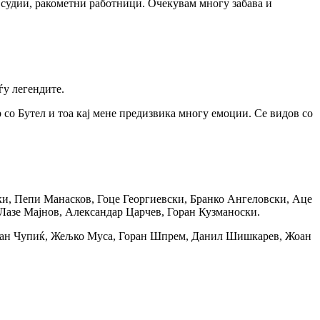
ди, судии, ракометни работници. Очекувам многу забава и
ѓу легендите.
р со Бутел и тоа кај мене предизвика многу емоции. Се видов со
ки, Пепи Манасков, Гоце Георгиевски, Бранко Ангеловски, Аце
Лазе Мајнов, Александар Царчев, Горан Кузманоски.
, Иван Чупиќ, Жељко Муса, Горан Шпрем, Данил Шишкарев, Жоан