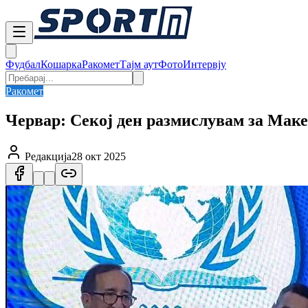
Фудбал
Кошарка
Ракомет
Тајм аут
Фото
Интервју
Ракомет
Червар: Секој ден размислувам за Маке
Редакција
28 окт 2025