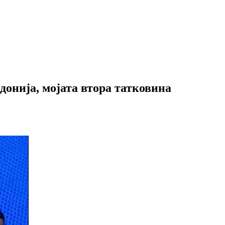
донија, мојата втора татковина