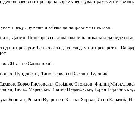
иде дел од ваков натпревар на кој ќе учествуваат ракометни ѕвез
кувам преку дружење и забава да направиме спектакл.
ните, Данил Шишкарев се заблагодари на поканата да биде поме
 од натпреварот. Бев во сала да го следам натпреварот на Варда
от.
т во СЦ „Јане Сандански“.
Ѕвонко Шундовски, Лино Червар и Веселин Вујовиќ.
 Лазаров, Борко Ристовски, Стојанче Стоилов, Филип Миркуловс
овски, Велко Маркоски, Влатко Недановски, Горан Ѓоргоноски, 
, Вуко Борозан, Ренато Вугринец, Златко Хорват, Игор Карачиќ