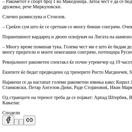
– Ракометот е спорт број 1 во Македонија. Затоа чест е да се б
дружење, рече Миркуловски.
Слично размислува и Стоилов.
– Среќен сум што ќе се сретнам со многу бивши соиграчи. Оче
Поранешниот вардарец и двоен освојувач на Лигата на шампио
– Многу време поминав тука. Голема чест ми е што ќе бидам дел
многу пријатели и моите некогашни соиграчи, потенцира Русин
Ревијалниот ракометен спектакл ќе почне утревечер од 19 часо
Екипите ќе бидат предводени од тренерите Ристо Магдинчев, 
Најавени се да настапат големи ракометни имиња како: Кирил
Станковски, Петар Ангелов-Диви, Раде Стојановиќ, Иван Марк
Од странците на теренот треба да се појават: Арпад Штербик
Кањелас
Сподели