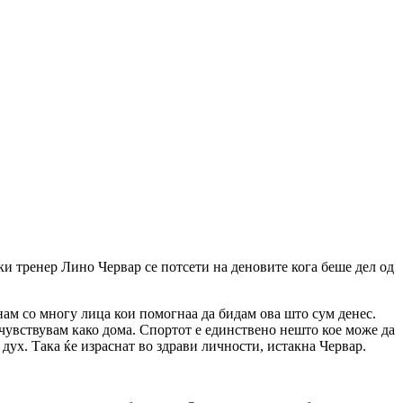
ки тренер Лино Червар се потсети на деновите кога беше дел од
нам со многу лица кои помогнаа да бидам ова што сум денес.
 чувствувам како дома. Спортот е единствено нешто кое може да
 дух. Така ќе израснат во здрави личности, истакна Червар.