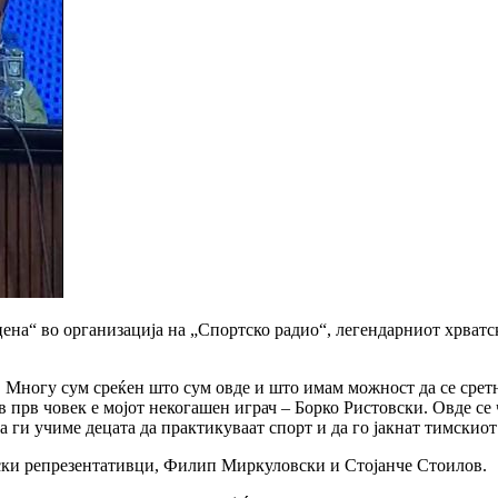
ена“ во организација на „Спортско радио“, легендарниот хрватс
а. Многу сум среќен што сум овде и што имам можност да се срет
 прв човек е мојот некогашен играч – Борко Ристовски. Овде се
а ги учиме децата да практикуваат спорт и да го јакнат тимскиот
ски репрезентативци, Филип Миркуловски и Стојанче Стоилов.