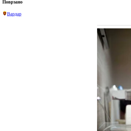
Поврзано
Вардар