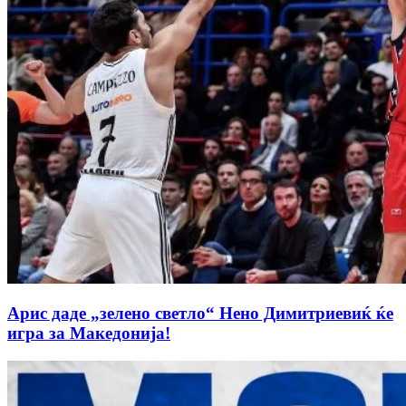
Арис даде „зелено светло“ Нено Димитриевиќ ќе
игра за Македонија!