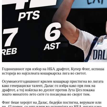
Годинешниот прв избор на НБА драфтот, Купер Флег, испиша
историја во најсилната кошаркарска лига во светот.
Осумнаесетгодишниот крилен кошаркар пристигна во лигата
како генерациски талент, Далас го избра како прв пик на
драфтот, а тој ноќеска во дуелот против Јута Џез покажа
зошто минатото лето сите го посакуваа во својот тим.
Флег беше херојот на Далас, бидејќи постигна, верувале или
не, 42 поени, со што влезе во историјата на НБА лигата како