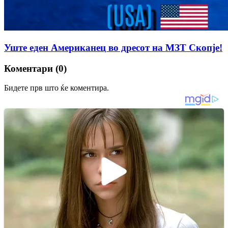
Уште еден Американец во дресот на МЗТ Скопје!
Коментари (0)
Бидете прв што ќе коментира.