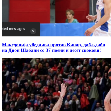
Македонија убедлива против Кипар, дабл-дабл
на Дион Шабани со 37 поени и десет скокови!