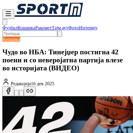
Фудбал
Кошарка
Ракомет
Тајм аут
Фото
Интервју
Кошарка
Чудо во НБА: Тинејџер постигна 42
поени и со неверојатна партија влезе
во историјата (ВИДЕО)
Редакција
16 дек 2025