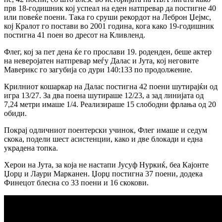
прв 18-годишник кој успеал на еден натпревар да постигне 40
или повеќе поени. Така го сруши рекордот на Леброн Џејмс,
кој Кралот го постави во 2001 година, кога како 19-годишник
постигна 41 поен во дресот на Кливленд.
Флег, кој за пет дена ќе го прослави 19. роденден, беше актер
на неверојатен натпревар меѓу Далас и Јута, кој неговите
Маверикс го загубија со дури 140:133 по продолжение.
Крилниот кошаркар на Далас постигна 42 поени шутирајќи од
игра 13/27. За два поена шутираше 12/23, а зад линијата од
7,24 метри имаше 1/4. Реализираше 15 слободни фрлања од 20
обиди.
Покрај одличниот поентерски учинок, Флег имаше и седум
скока, подели шест асистенции, како и две блокади и една
украдена топка.
Херои на Јута, за која не настапи Јусуф Нуркиќ, беа Кајонте
Џорџ и Лаури Марканен. Џорџ постигна 37 поени, додека
Финецот блесна со 33 поени и 16 скокови.