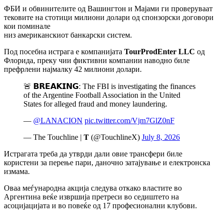
ФБИ и обвинителите од Вашингтон и Мајами ги проверуваат
тековите на стотици милиони долари од спонзорски договори
кои поминале
низ американскиот банкарски систем.
Под посебна истрага е компанијата
TourProdEnter LLC
од
Флорида, преку чии фиктивни компании наводно биле
префрлени најмалку 42 милиони долари.
🚨 𝗕𝗥𝗘𝗔𝗞𝗜𝗡𝗚: The FBI is investigating the finances
of the Argentine Football Association in the United
States for alleged fraud and money laundering.
—
@LANACION
pic.twitter.com/Vjm7GlZ0nF
— The Touchline | 𝐓 (@TouchlineX)
July 8, 2026
Истрагата треба да утврди дали овие трансфери биле
користени за перење пари, даночно затајување и електронска
измама.
Оваа меѓународна акција следува откако властите во
Аргентина веќе извршија претреси во седиштето на
асоцијацијата и во повеќе од 17 професионални клубови.