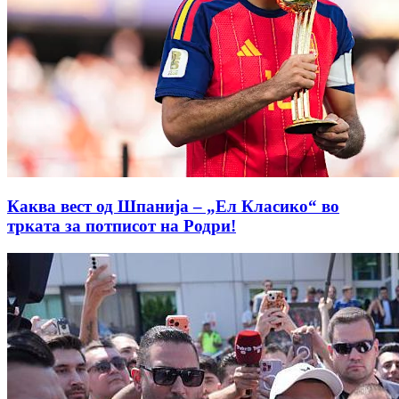
Каква вест од Шпанија – „Ел Класико“ во
трката за потписот на Родри!