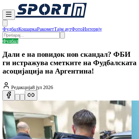
Фудбал
Кошарка
Ракомет
Тајм аут
Фото
Интервју
Фудбал
Дали е на повидок нов скандал? ФБИ
ги истражува сметките на Фудбалската
асоцијација на Аргентина!
Редакција
8 јул 2026