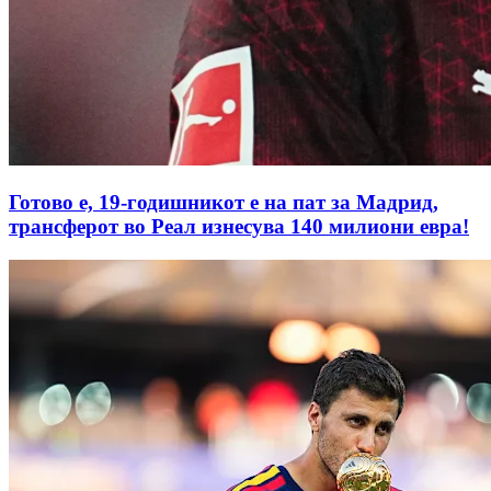
Готово е, 19-годишникот е на пат за Мадрид,
трансферот во Реал изнесува 140 милиони евра!