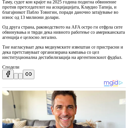
Таму, судот кон крајот на 2025 година подигна обвинение
против претседателот на асоцијацијата, Клаудио Тапија, и
благајникот Пабло Товигин, поради даночно затајување во
износ од 13 милиони долари.
Од друга страна, раководството на AFA остро ги отфрла сите
обвинувања и тврди дека нивното работење со американската
агенција е целосно легално.
Тие нагласуваат дека медиумските извештаи се пристрасни и
дека претставуваат организирана кампања со цел
институционална дестабилизација на аргентинскиот фудбал.
Сподели