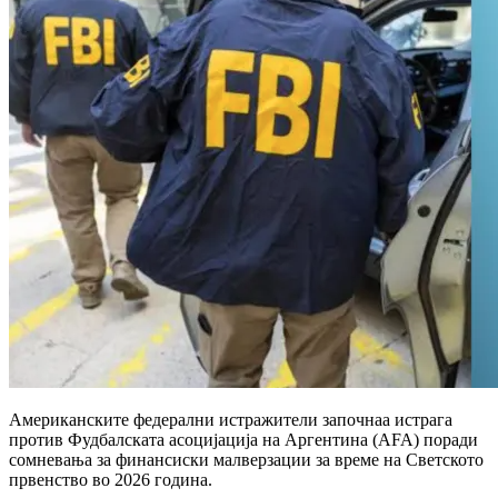
Американските федерални истражители започнаа истрага
против Фудбалската асоцијација на Аргентина (AFA) поради
сомневања за финансиски малверзации за време на Светското
првенство во 2026 година.