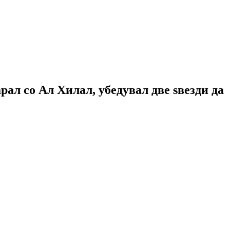
рал со Ал Хилал, убедувал две ѕвезди да