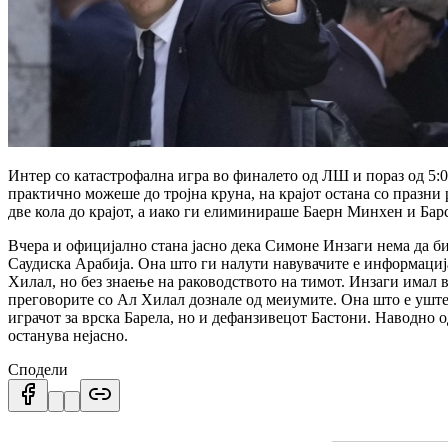
Интер со катастрофална игра во финалето од ЛШ и пораз од 5:0
практично можеше до тројна круна, на крајот остана со празни
две кола до крајот, а иако ги елиминираше Баерн Минхен и Бар
Вчера и официјално стана јасно дека Симоне Инзаги нема да бид
Саудиска Арабија. Она што ги налути навувачите е информација
Хилал, но без знаење на раководството на тимот. Инзаги имал 
преговорите со Ал Хилал дознале од меиумите. Она што е уште 
играчот за врска Барела, но и дефанзивецот Бастони. Наводно 
останува нејасно.
Сподели