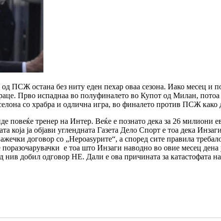
 од ПСЖ остана без ниту еден пехар оваа сезона. Иако месец и п
 раце. Прво испаднаа во полуфиналето во Купот од Милан, потоа
селона со храбра и одлична игра, во финалето против ПСЖ како д
е повеќе тренер на Интер. Веќе е познато дека за 26 милиони ев
та која ја објави углендната Газета Дело Спорт е тоа дека Инза
важечки договор со „Нероаѕурите“, а според сите правила требал
поразочарувачки е тоа што Инзаги наводно во овие месец дена уб
од нив добил одговор НЕ. Дали е ова причината за катастофата н