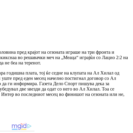
оловина пред крајот на сезоната играше на три фронта и
 кикснаа во решавачки меч на „Меаца“ играјќи со Лацио 2:2 на
а не беа на теренот.
ра годишна плата, тој ќе седне на клупата на Ал Хилал од
ги уште пред еден месец начелно постигнал договор со Ал
о да ги информира. Газета Дело Спорт пишува дека за
едувал две ѕвезди да одат со него во Ал Хилал. Тоа се
а Интер во последниот месец во финишот на сезоната или не,