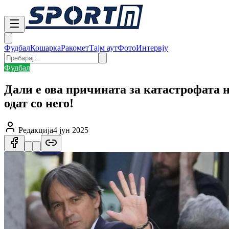
Фудбал
Кошарка
Ракомет
Тајм аут
Фото
Интервју
Фудбал
Дали е ова причината за катастрофата н
одат со него!
Редакција
4 јун 2025