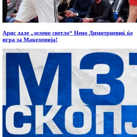
Арис даде „зелено светло“ Нено Димитриевиќ ќе
игра за Македонија!