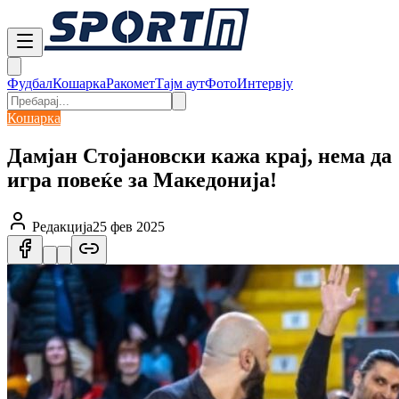
Фудбал
Кошарка
Ракомет
Тајм аут
Фото
Интервју
Кошарка
Дамјан Стојановски кажа крај, нема да
игра повеќе за Македонија!
Редакција
25 фев 2025