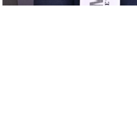
Екс селекторот е нов тренер на КК Маџари!
Коментари (0)
Бидете прв што ќе коментира.