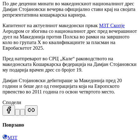
По две децении минати во македонскиот националниот дрес
Дамјан Стојановски вечерва официјално стави крај на својата
репрезентативна кошаркарска кариера.
Капитенот на актуелниот македонски првак
МЗТ Скопје
Аеродром се збогива со националниот дрес пред вечерашниот
дуел на Македонија против Полска во рамки на завршното
коло во групата Х во квалификациите за пласман на
Евробаскетот 2025.
Пред натпреварот во СРЦ „Кале“ раководството на
македонската Кошаркарска федерација на Дамјан Стојановски
му подарија врачен дрес со бројот 19.
Дамјан Стојановски дебитираше за Македонија пред 20
години и беше дел од генерацијата која на Европското
првенство во 2011 година го освои четвртото место.
Сподели
Поврзано
МЗТ