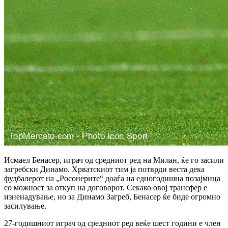
Исмаел Бенасер, играч од средниот ред на Милан, ќе го засили
загребски Динамо. Хрватскиот тим ја потврди веста дека
фудбалерот на „Росонерите“ доаѓа на едногодишна позајмица
со можност за откуп на договорот. Секако овој трансфер е
изненадување, но за Динамо Загреб, Бенасер ќе биде огромно
засилување.
27-годишниот играч од средниот ред веќе шест години е член