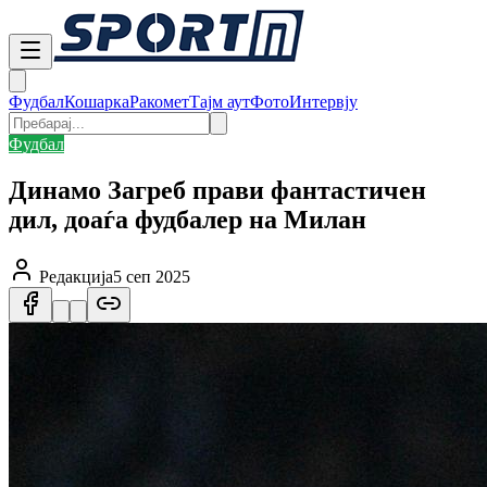
Фудбал
Кошарка
Ракомет
Тајм аут
Фото
Интервју
Фудбал
Динамо Загреб прави фантастичен
дил, доаѓа фудбалер на Милан
Редакција
5 сеп 2025