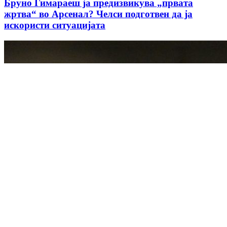
Бруно Гимараеш ја предизвикува „првата
жртва“ во Арсенал? Челси подготвен да ја
искористи ситуацијата