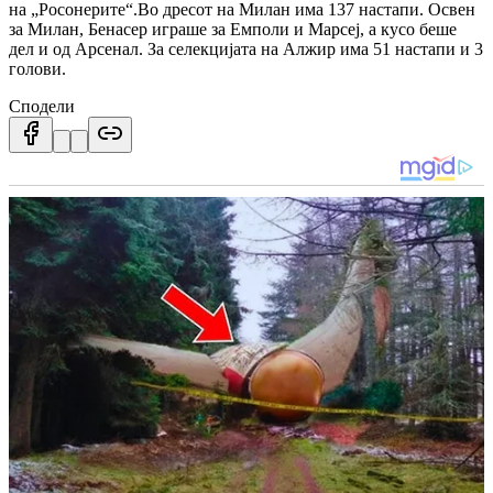
на „Росонерите“.Во дресот на Милан има 137 настапи. Освен
за Милан, Бенасер играше за Емполи и Марсеј, а кусо беше
дел и од Арсенал. За селекцијата на Алжир има 51 настапи и 3
голови.
Сподели