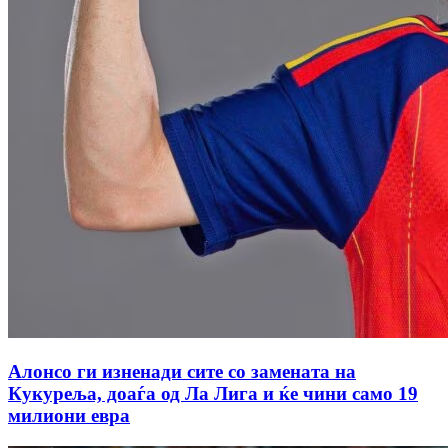
Алонсо ги изненади сите со замената на
Кукуреља, доаѓа од Ла Лига и ќе чини само 19
милиони евра