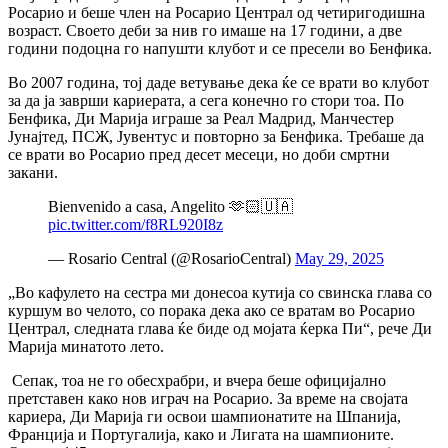
Росарио и беше член на Росарио Централ од четиригодишна
возраст.
Своето деби за нив го имаше на 17 години, а две
години подоцна го напушти клубот и се пресели во Бенфика.
Во 2007 година, тој даде ветување дека ќе се врати во клубот
за да ја заврши кариерата, а сега конечно го стори тоа.
По
Бенфика, Ди Марија играше за Реал Мадрид, Манчестер
Јунајтед, ПСЖ, Јувентус и повторно за Бенфика.
Требаше да
се врати во Росарио пред десет месеци, но доби смртни
закани.
Bienvenido a casa, Angelito 🫶🏻🇺🇦
pic.twitter.com/f8RL920I8z
— Rosario Central (@RosarioCentral)
May 29, 2025
„Во кафулето на сестра ми донесоа кутија со свинска глава со
куршум во челото, со порака дека ако се вратам во Росарио
Централ, следната глава ќе биде од мојата ќерка Пи“, рече Ди
Марија минатото лето.
Сепак, тоа не го обесхрабри, и вчера беше официјално
претставен како нов играч на Росарио.
За време на својата
кариера, Ди Марија ги освои шампионатите на Шпанија,
Франција и Португалија, како и Лигата на шампионите.