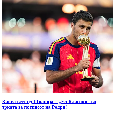
Каква вест од Шпанија – „Ел Класико“ во
трката за потписот на Родри!