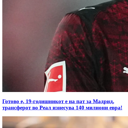
Готово е, 19-годишникот е на пат за Мадрид,
трансферот во Реал изнесува 140 милиони евра!