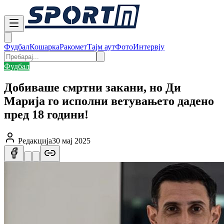
Фудбал
Кошарка
Ракомет
Тајм аут
Фото
Интервју
Фудбал
Добиваше смртни закани, но Ди
Марија го исполни ветувањето дадено
пред 18 години!
Редакција
30 мај 2025