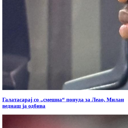
Галатасарај со „смешна“ понуда за Леао, Милан
веднаш ја одбива