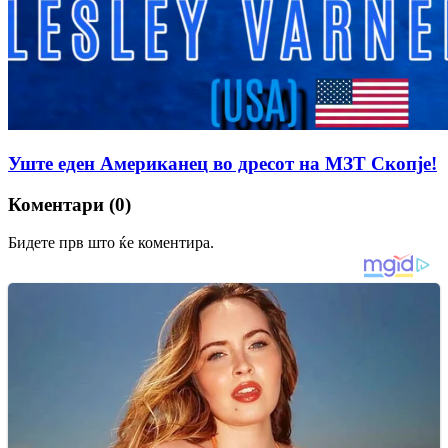
Уште еден Американец во дресот на МЗТ Скопје!
Коментари (0)
Бидете прв што ќе коментира.