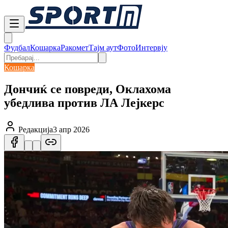
Фудбал
Кошарка
Ракомет
Тајм аут
Фото
Интервју
Кошарка
Дончиќ се повреди, Оклахома
убедлива против ЛА Лејкерс
Редакција
3 апр 2026