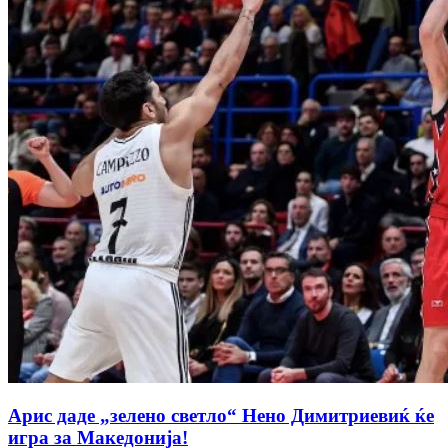
Арис даде „зелено светло“ Нено Димитриевиќ ќе
игра за Македонија!