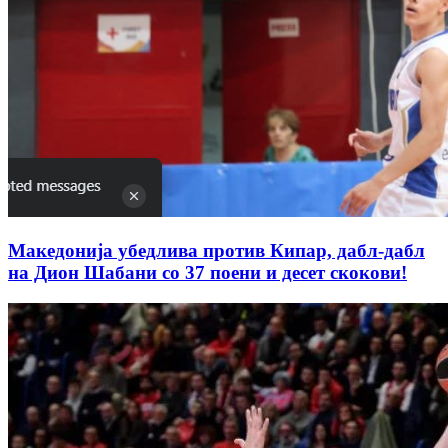
Македонија убедлива против Кипар, дабл-дабл
на Дион Шабани со 37 поени и десет скокови!