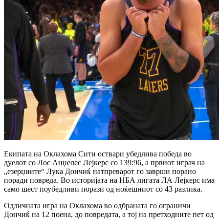
Екипата на Оклахома Сити оствари убедлива победа во
дуелот со Лос Анџелес Лејкерс со 139:96, а првиот играч на
„езерџиите“ Лука Дончиќ натпреварот го заврши порано
поради повреда. Во историјата на НБА лигата ЛА Лејкерс има
само шест поубедливи порази од ноќешниот со 43 разлика.
Одличната игра на Оклахома во одбраната го ограничи
Дончиќ на 12 поена, до повредата, а тој на претходните пет од