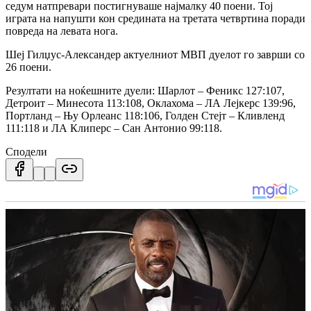
седум натпревари постигнуваше најмалку 40 поени. Тој
играта на напушти кон средината на третата четвртина поради
повреда на левата нога.
Шеј Гилџус-Александер актуелниот МВП дуелот го заврши со
26 поени.
Резултати на ноќешните дуели: Шарлот – Феникс 127:107,
Детроит – Минесота 113:108, Оклахома – ЛА Лејкерс 139:96,
Портланд – Њу Орлеанс 118:106, Голден Стејт – Кливленд
111:118 и ЛА Клиперс – Сан Антонио 99:118.
Сподели