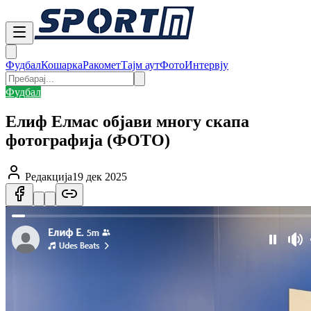
Фудбал
Кошарка
Ракомет
Тајм аут
Фото
Интервју
Фудбал
Елиф Елмас објави многу скапа
фотографија (ФОТО)
Редакција
19 дек 2025