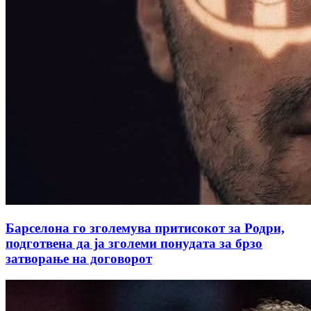
Барселона го зголемува притисокот за Родри,
подготвена да ја зголеми понудата за брзо
затворање на договорот