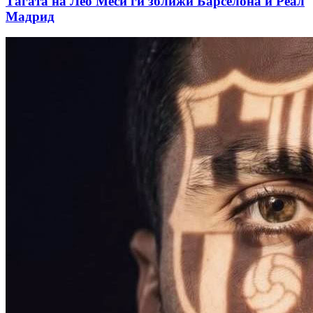
Тагата на Лео Меси ги зближи Барселона и Реал
Мадрид