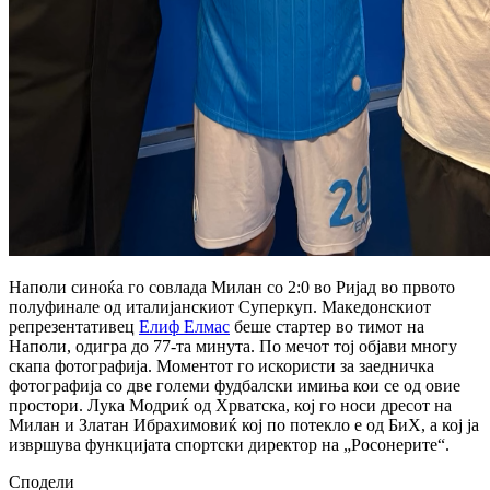
Наполи синоќа го совлада Милан со 2:0 во Ријад во првото
полуфинале од италијанскиот Суперкуп. Македонскиот
репрезентативец
Елиф Елмас
беше стартер во тимот на
Наполи, одигра до 77-та минута. По мечот тој објави многу
скапа фотографија. Моментот го искористи за заедничка
фотографија со две големи фудбалски имиња кои се од овие
простори. Лука Модриќ од Хрватска, кој го носи дресот на
Милан и Златан Ибрахимовиќ кој по потекло е од БиХ, а кој ја
извршува функцијата спортски директор на „Росонерите“.
Сподели