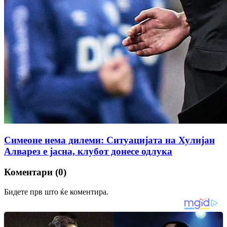
Симеоне нема дилеми: Ситуацијата на Хулијан
Алварез е јасна, клубот донесе одлука
Коментари (0)
Бидете прв што ќе коментира.