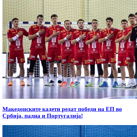
Македонските кадети редат победи на ЕП во
Србија, падна и Португалија!