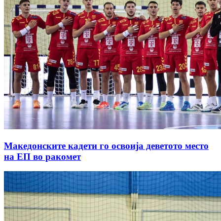
Македонските кадети го освоија деветото место
на ЕП во ракомет