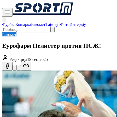
Фудбал
Кошарка
Ракомет
Тајм аут
Фото
Интервју
Ракомет
Еурофарм Пелистер против ПСЖ!
Редакција
18 сеп 2025