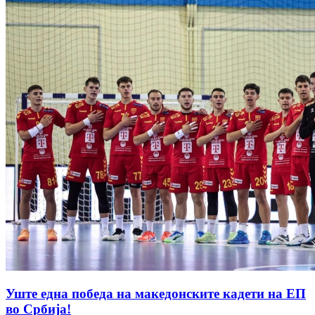
Уште една победа на македонските кадети на ЕП
во Србија!