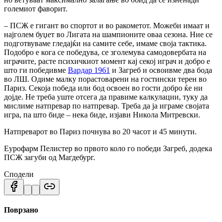
големиот фаворит.
– ПСЖ е гигант во спортот и во ракометот. Можеби имаат и
најголем буџет во Лигата на шампионите оваа сезона. Ние се
подготвуваме гледајќи на самите себе, имаме своја тактика.
Подобро е кога се победува, се зголемува самодовербата на
играчите, расте психичкиот момент кај секој играч и добро е
што ги победивме
Вардар 1961
и Загреб и освоивме два бода
во ЛШ. Одиме малку порастоварени на гостински терен во
Париз. Секоја победа или бод освоен во гости добро ќе ни
дојде. Не треба уште отсега да правиме калкулации, туку да
мислиме натпревар по натпревар. Треба да ја играме својата
игра, па што биде – нека биде, изјави Никола Митревски.
Натпреварот во Париз почнува во 20 часот и 45 минути.
Еурофарм Пелистер во првото коло го победи Загреб, додека
ПСЖ загуби од Магдебург.
Сподели
Поврзано