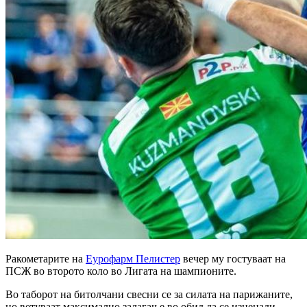
Ракометарите на
Еурофарм Пелистер
вечер му гостуваат на
ПСЖ во второто коло во Лигата на шампионите.
Во таборот на битолчани свесни се за силата на парижаните,
но ветуваат максимално залагање во обид да се изненади