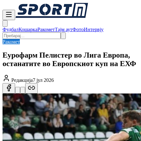
Фудбал
Кошарка
Ракомет
Тајм аут
Фото
Интервју
Ракомет
Еурофарм Пелистер во Лига Европа,
останатите во Европскиот куп на ЕХФ
Редакција
7 јул 2026