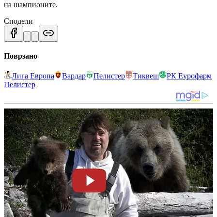
на шампионите.
Сподели
Поврзано
Лига Европа
Вардар
Пелистер
Тиквеш
РК Еурофарм
Пелистер