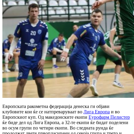
Европската ракометна федерација денеска ги објави
клубовите кои ќе се натпреваруваат во
Лига Европа
и во
Европскиот куп. Од македонските екипи
Еурофарм Пелистер
ќе биде дел од Лига Европа, а 32-те екипи ќе бидат поделени
во осум групи по четири екипи. Во следната рунда ќе
продолжат двете првопласирани од секоја група и трето и