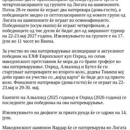
четвртопласираните од групите од Лигата на шампионите.
Потоа 28-те екипи ќе играат два натпревара (дома-гости), а
победниците заедно со петтопласираните од новите групи од
Лигата на шампионите ќе играат во осминафиналето.
Победниците (осум екипи) ќе играат четвртфинале, а
победниците од тие дуели ќе бидат дел од завршниот турнир
на 22-23.мај 2027 година. Извлекувањето на групите е на 17.
јули во 11 часот во Виена.
За учество во ова натпреварување аплицираше и актуелниот
победник на ЕХФ Европскиот куп Охрид, но сепак
македонскиот претставник ќе мора да го брани трофејот во
ова натпреварување. Охрид, Алкалоид и Бутел ќе ги
стартуваат натпреварите во второто коло, додека Тиквеш кој
доби право на учество со „вајлд карта“ ќе биде дел од првото
коло. Финалните натпревари (дома-гости) ќе се играат на 22-
23.мај и 29-30. мај.
Екипите на Алкалоид (2025 година) и Охрид (2026 година) се
последните два победника на ова натпреварување.
Извлекувањето на двојките за првата рунда ќе се одржи на 14.
јули.
Македонскиот шампион Вардар ќе се натпреварува во Лигата