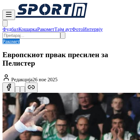
Фудбал
Кошарка
Ракомет
Тајм аут
Фото
Интервју
Ракомет
Европскиот првак пресилен за
Пелистер
Редакција
26 ное 2025