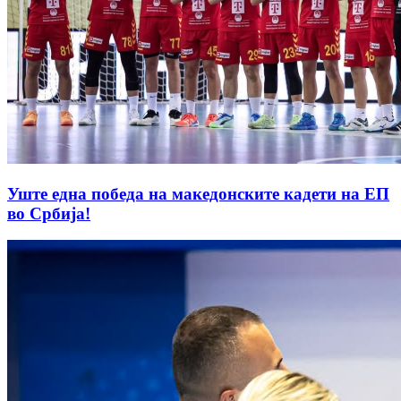
Уште една победа на македонските кадети на ЕП
во Србија!