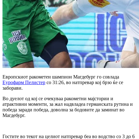
Европскиот ракометен шампион Магдебург го совлада
Еурофарм Пелистер
со 31:26, во натпревар кој брзо ќе се
заборави.
Во дуелот од кој се очекуваа ракометни мајстории и
атрактивни моменти, за жал надвладеа германската рутина и
победа заради победа, доволна за бодовите да заминат во
Магдебург.
Гостите во текот на целиот натпревар беа во водство со 3 до 6