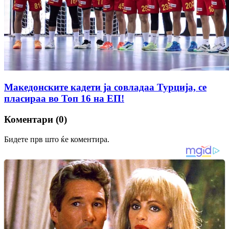
Македонските кадети ја совладаа Турција, се
пласираа во Топ 16 на ЕП!
Коментари (0)
Бидете прв што ќе коментира.