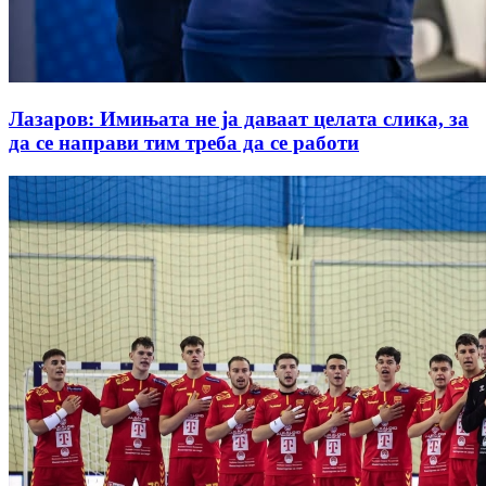
Лазаров: Имињата не ја даваат целата слика, за
да се направи тим треба да се работи