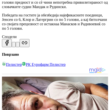
голови предност и со сè чини непотребна привилегираност од
словачките судии Мандак и Рудински.
Победата на гостите ја обезбедија најефикасните поединци,
Јенсен со 6, Клор и Лагергрин со по 5 голови, а кај битолчани
со својата прецизност се истакнаа Манасков и Радивоевиќ со
по 5 голови.
Сподели
Поврзано
Пелистер
РК Еурофарм Пелистер