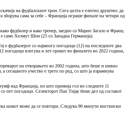
качија на фудбалскиот трон. Сега целта е елитно друштво: да
а зборува сама за себе – Франција играше финале на четири од
како фудбалер и како тренер, заедно со Марио Загало и Франц
 е само Хелмут Шон (25 со Западна Германија).
ј е фудбалерот со најмногу погодоци (12) на последните два
12 погодоци влегува и хет-трикот во финалето во 2022 година,
тпреварот на отворањето во 2002 година, што беше и нивно
 а сегашното учество е трето по ред, со што ја израмнува
иумф над Франција, по што примија гол во следните 11
 со пет погодоци. Селекторот Пап Тијау беше дел од составот
 дека шокот може да се повтори. Следува 90 минути вистински