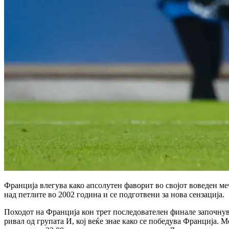
Франција влегува како апсолутен фаворит во својот воведен ме
над петлите во 2002 година и се подготвени за нова сензација.
Походот на Франција кон трет последователен финалe започнува
ривал од групата И, кој веќе знае како се победува Франција.