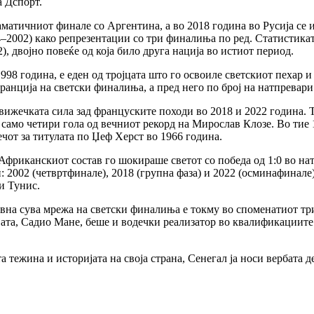
а Дспорт.
тичниот финалe со Аргентина, а во 2018 година во Русија се ис
4–2002) како репрезентации со три финалиња по ред. Статистикат
), двојно повеќе од која било друга нација во истиот период.
 година, е еден од тројцата што го освоиле светскиот пехар и 
Франција на светски финалиња, а пред него по број на натпревари
ижечката сила зад француските походи во 2018 и 2022 година. То
 само четири гола од вечниот рекорд на Мирослав Клозе. Во тие 
мечот за титулата по Џеф Херст во 1966 година.
Африканскиот состав го шокираше светот со победа од 1:0 во на
 2002 (четвртфинале), 2018 (групна фаза) и 2022 (осминафинале),
и Тунис.
ивна сува мрежа на светски финалиња е токму во споменатиот тр
јата, Садио Мане, беше и водечки реализатор во квалификациите
а тежина и историјата на своја страна, Сенегал ја носи вербата