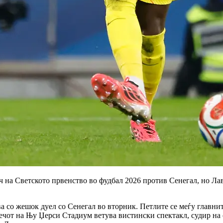
ч на Светското првенство во фудбал 2026 против Сенегал, но Ла
 со жешок дуел со Сенегал во вторник. Петлите се меѓу главните
 Мечот на Њу Џерси Стадиум ветува вистински спектакл, судир н