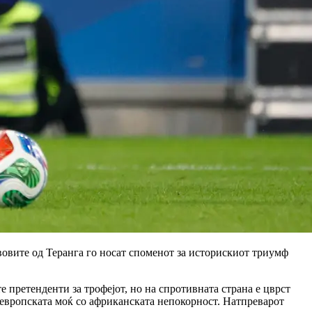
вовите од Теранга го носат споменот за историскиот триумф
 претенденти за трофејот, но на спротивната страна е цврст
а европската моќ со африканската непокорност. Натпреварот