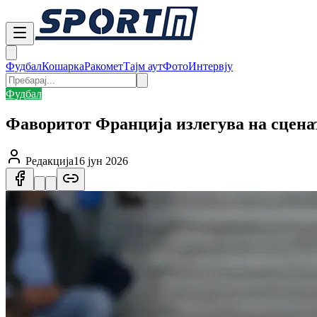
Фудбал
Кошарка
Ракомет
Тајм аут
Фото
Интервју
Фудбал
Фаворитот Франција излегува на сцена
Редакција
16 јун 2026