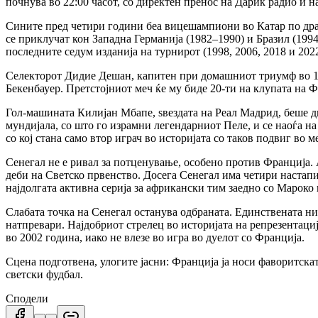
почнува во 22:00 часот, со директен пренос на Дарик радио и н
Сините пред четири години беа вицешампиони во Катар по драма
се приклучат кон Западна Германија (1982–1990) и Бразил (199
последните седум изданија на турнирот (1998, 2006, 2018 и 2022
Селекторот Дидие Дешан, капитен при домашниот триумф во 1998
Бекенбауер. Претстојниот меч ќе му биде 20-ти на клупата на 
Гол-машината Килијан Мбапе, ѕвездата на Реал Мадрид, беше дв
мундијала, со што го израмни легендарниот Пеле, и се наоѓа на
со кој стана само втор играч во историјата со таков подвиг во 
Сенегал не е ривал за потценување, особено против Франција. 
деби на Светско првенство. Досега Сенегал има четири настапи:
најдолгата активна серија за африкански тим заедно со Мароко 
Слабата точка на Сенегал останува одбраната. Единствената н
натпревари. Најдобриот стрелец во историјата на репрезентаци
во 2002 година, иако не влезе во игра во дуелот со Франција.
Сцена подготвена, улогите јасни: Франција ја носи фаворитскат
светски фудбал.
Сподели