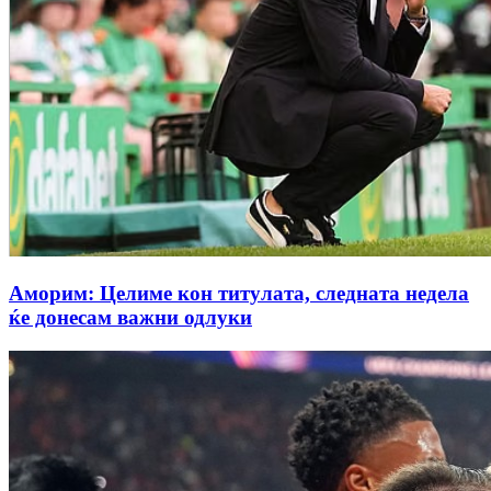
Аморим: Целиме кон титулата, следната недела
ќе донесам важни одлуки