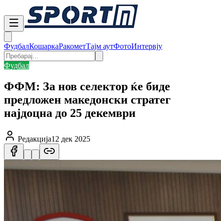
Фудбал
Кошарка
Ракомет
Тајм аут
Фото
Интервју
Фудбал
ФФМ: За нов селектор ќе биде
предложен македонски стратег
најдоцна до 25 декември
Редакција
12 дек 2025