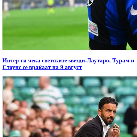
Интер ги чека светските ѕвезди-Лаутаро, Турам и
Стоунс се враќаат на 9 август