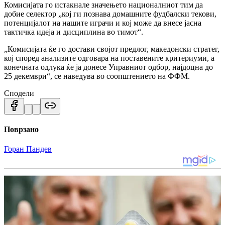
Комисијата го истакнале значењето националниот тим да
добие селектор „кој ги познава домашните фудбалски текови,
потенцијалот на нашите играчи и кој може да внесе јасна
тактичка идеја и дисциплина во тимот“.
„Комисијата ќе го достави својот предлог, македонски стратег,
кој според анализите одговара на поставените критериуми, а
конечната одлука ќе ја донесе Управниот одбор, најдоцна до
25 декември“, се наведува во соопштението на ФФМ.
Сподели
Поврзано
Горан Пандев