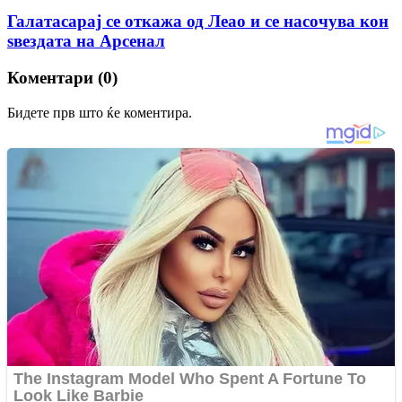
Галатасарај се откажа од Леао и се насочува кон
ѕвездата на Арсенал
Коментари (0)
Бидете прв што ќе коментира.