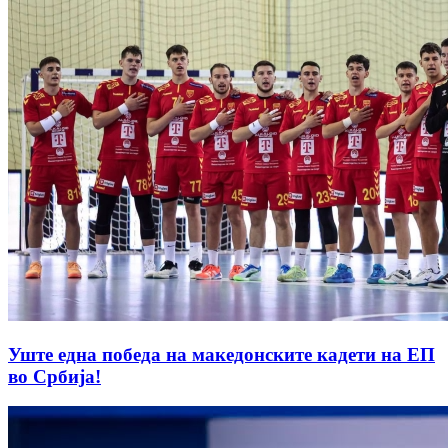
Уште една победа на македонските кадети на ЕП
во Србија!