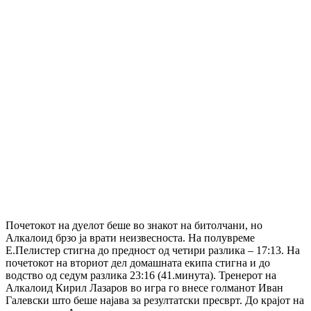
Почетокот на дуелот беше во знакот на битолчани, но
Алкалоид брзо ја врати неизвесноста. На полувреме
Е.Пелистер стигна до предност од четири разлика – 17:13. На
почетокот на вториот дел домашната екипа стигна и до
водство од седум разлика 23:16 (41.минута). Тренерот на
Алкалоид Кирил Лазаров во игра го внесе голманот Иван
Галевски што беше најава за резултатски пресврт. До крајот на