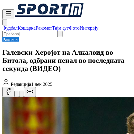
Фудбал
Кошарка
Ракомет
Тајм аут
Фото
Интервју
Ракомет
Галевски-Херојот на Алкалоид во
Битола, одбрани пенал во последната
секунда (ВИДЕО)
Редакција
1 дек 2025