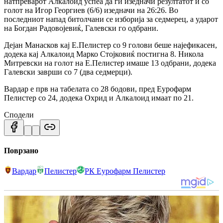
натпреварот Алкалоид успеа да ги изедначи резултатот и со
голот на Игор Георгиев (6/6) изедначи на 26:26. Во
последниот напад битолчани се изборија за седмерец, а ударот
на Богдан Радовојевиќ, Галевски го одбрани.
Дејан Манасков кај Е.Пелистер со 9 голови беше најефикасен,
додека кај Алкалоид Марко Стојковиќ постигна 8. Никола
Митревски на голот на Е.Пелистер имаше 13 одбрани, додека
Галевски заврши со 7 (два седмерци).
Вардар е прв на табелата со 28 бодови, пред Еурофарм
Пелистер со 24, додека Охрид и Алкалоид имаат по 21.
Сподели
Поврзано
Вардар
Пелистер
РК Еурофарм Пелистер