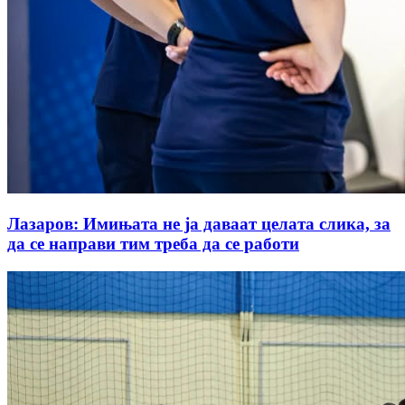
Лазаров: Имињата не ја даваат целата слика, за
да се направи тим треба да се работи