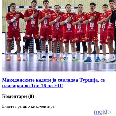
Македонските кадети ја совладаа Турција, се
пласираа во Топ 16 на ЕП!
Коментари (0)
Бидете прв што ќе коментира.