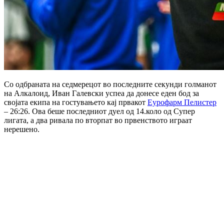
Со одбраната на седмерецот во последните секунди голманот
на Алкалоид, Иван Галевски успеа да донесе еден бод за
својата екипа на гостувањето кај првакот
Еурофарм Пелистер
– 26:26. Ова беше последниот дуел од 14.коло од Супер
лигата, а два ривала по вторпат во првенството играат
нерешено.