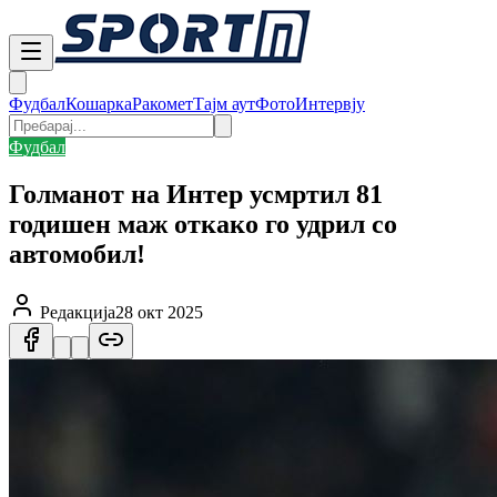
Фудбал
Кошарка
Ракомет
Тајм аут
Фото
Интервју
Фудбал
Голманот на Интер усмртил 81
годишен маж откако го удрил со
автомобил!
Редакција
28 окт 2025