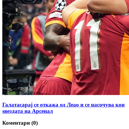
Галатасарај се откажа од Леао и се насочува кон
ѕвездата на Арсенал
Коментари (0)