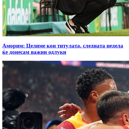
Аморим: Целиме кон титулата, следната недела
ќе донесам важни одлуки