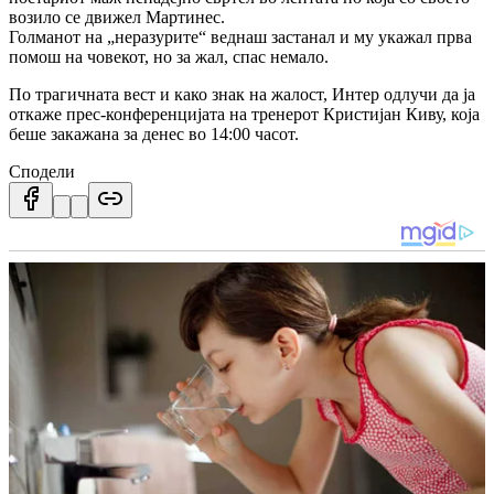
возило се движел Мартинес.
Голманот на „неразурите“ веднаш застанал и му укажал прва
помош на човекот, но за жал, спас немало.
По трагичната вест и како знак на жалост, Интер одлучи да ја
откаже прес-конференцијата на тренерот Кристијан Киву, која
беше закажана за денес во 14:00 часот.
Сподели