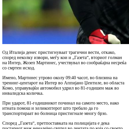
Од Италија денес пристигнуваат трагични вести, откако,
според неколку извори, меѓу кои и „Газета“, вториот голман
на Интер, Жозеп Мартинес, учествувал во сообраќајна несреќа
со смртен исход.
Имено, Мартинес утрово околу 09:40 часот, во близина на
тренинг-центарот на Интер во Аппијано Џентиле, во областа
Комо, управувајќи автомобил удрил во 81-годишен маж во
инвалидска количка.
При ударот, 81-годишникот починал на самото место, иако
итната помош и хеликоптерот што требало да го
транспортираат во болница пристигнале многу брзо.
Според „Газета“, претпоставката на полицијата е дека
постариот маж ненадејно свртел во лентата по која со своето