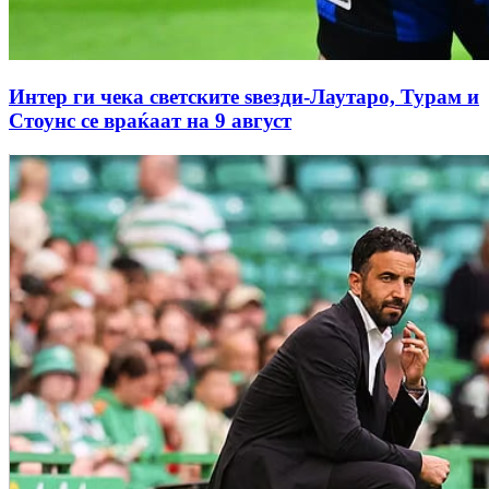
Интер ги чека светските ѕвезди-Лаутаро, Турам и
Стоунс се враќаат на 9 август