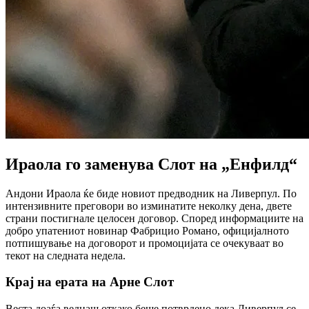
Ираола го заменува Слот на „Енфилд“
Андони Ираола ќе биде новиот предводник на Ливерпул. По
интензивните преговори во изминатите неколку дена, двете
страни постигнале целосен договор. Според информациите на
добро упатениот новинар Фабрицио Романо, официјалното
потпишување на договорот и промоцијата се очекуваат во
текот на следната недела.
Крај на ерата на Арне Слот
Веста доаѓа веднаш откако беше потврдено дека Ливерпул се