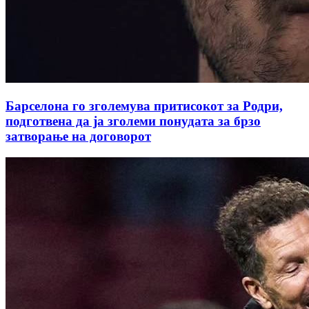
Барселона го зголемува притисокот за Родри,
подготвена да ја зголеми понудата за брзо
затворање на договорот