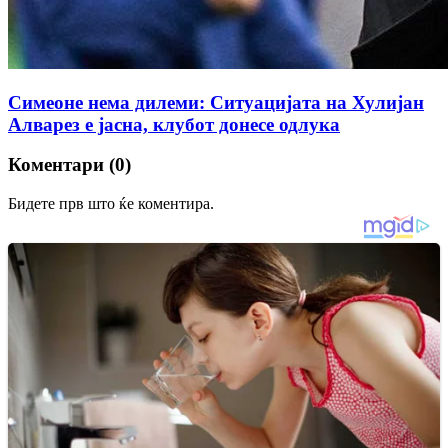
Симеоне нема дилеми: Ситуацијата на Хулијан
Алварез е јасна, клубот донесе одлука
Коментари (0)
Бидете прв што ќе коментира.