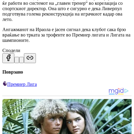
ќе работи во системот на „главен тренер“ во корелација со
спортскиот директор. Она што е сигурно е дека Ливерпул
подготвува голема реконструкција на играчкиот кадар ова
лето.
Ангажманот на Ираола е јасен сигнал дека клубот сака брзо
враќање во трката за трофеите во Премиер лигата и Лигата на
шампионите.
Сподели
Поврзано
Премиер Лига