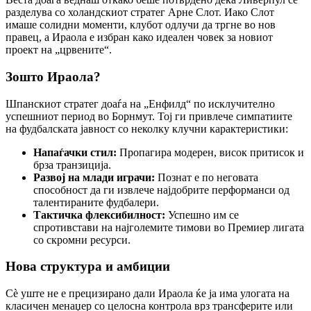
разделува со холандскиот стратег Арне Слот. Иако Слот
имаше солидни моменти, клубот одлучи да тргне во нов
правец, а Ираола е избран како идеален човек за новиот
проект на „црвените“.
Зошто Ираола?
Шпанскиот стратег доаѓа на „Енфилд“ по исклучително
успешниот период во Борнмут. Тој ги привлече симпатиите
на фудбалската јавност со неколку клучни карактеристики:
Напаѓачки стил:
Пропагира модерен, висок притисок и
брза транзиција.
Развој на млади играчи:
Познат е по неговата
способност да ги извлече најдобрите перформанси од
талентираните фудбалери.
Тактичка флексибилност:
Успешно им се
спротивстави на најголемите тимови во Премиер лигата
со скромни ресурси.
Нова структура и амбиции
Сè уште не е прецизирано дали Ираола ќе ја има улогата на
класичен менаџер со целосна контрола врз трансферите или