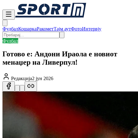
Фудбал
Кошарка
Ракомет
Тајм аут
Фото
Интервју
Фудбал
Готово е: Андони Ираола е новиот
менаџер на Ливерпул!
Редакција
2 јун 2026