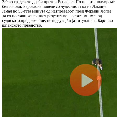
2-0 во градското дерби против Еспањол.
По првото полувреме
без голови, Барселона поведе со чудесниот гол на Ламине
Јамал во 53-тата минута од натпреварот, пред Фермин Лопез
да го постави конечниот резултат во шестата минута од
судиското продолжение, потврдувајќи ја титулата на Барса во
шпанското првенство.