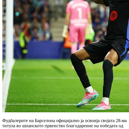
Фудбалерите на Барселона официјално ја освоија својата 28-ма
титула во шпанското првенство благодарение на победата од