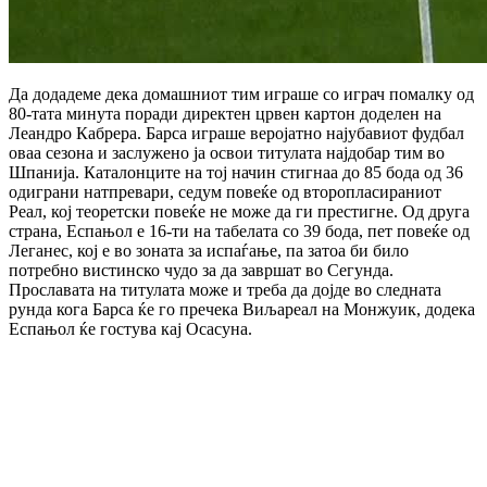
Да додадеме дека домашниот тим играше со играч помалку од
80-тата минута поради директен црвен картон доделен на
Леандро Кабрера.
Барса играше веројатно најубавиот фудбал
оваа сезона и заслужено ја освои титулата најдобар тим во
Шпанија.
Каталонците на тој начин стигнаа до 85 бода од 36
одиграни натпревари, седум повеќе од второпласираниот
Реал, кој теоретски повеќе не може да ги престигне.
Од друга
страна, Еспањол е 16-ти на табелата со 39 бода, пет повеќе од
Леганес, кој е во зоната за испаѓање, па затоа би било
потребно вистинско чудо за да завршат во Сегунда.
Прославата на титулата може и треба да дојде во следната
рунда кога Барса ќе го пречека Виљареал на Монжуик, додека
Еспањол ќе гостува кај Осасуна.