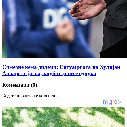
Симеоне нема дилеми: Ситуацијата на Хулијан
Алварез е јасна, клубот донесе одлука
Коментари (0)
Бидете прв што ќе коментира.