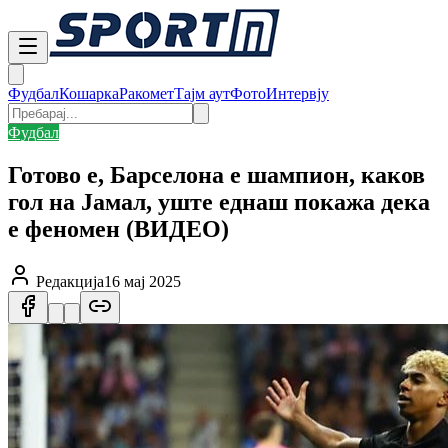
Фудбал
Кошарка
Ракомет
Тајм аут
Фото
Интервју
Фудбал
Готово е, Барселона е шампион, каков
гол на Јамал, уште еднаш покажа дека
е феномен (ВИДЕО)
Редакција
16 мај 2025