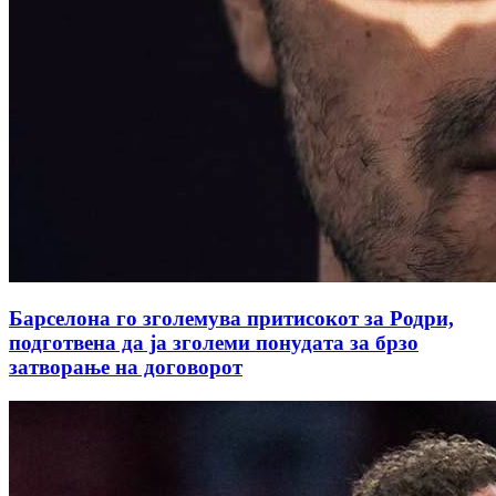
Барселона го зголемува притисокот за Родри,
подготвена да ја зголеми понудата за брзо
затворање на договорот