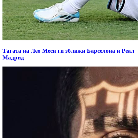
Тагата на Лео Меси ги зближи Барселона и Реал
Мадрид