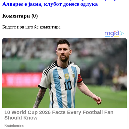
Алварез е јасна, клубот донесе одлука
Коментари (0)
Бидете прв што ќе коментира.