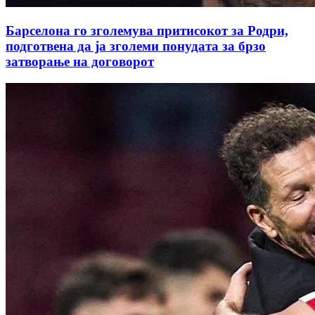
Барселона го зголемува притисокот за Родри,
подготвена да ја зголеми понудата за брзо
затворање на договорот