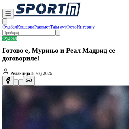
Фудбал
Кошарка
Ракомет
Тајм аут
Фото
Интервју
Фудбал
Готово е, Мурињо и Реал Мадрид се
договориле!
Редакција
18 мај 2026