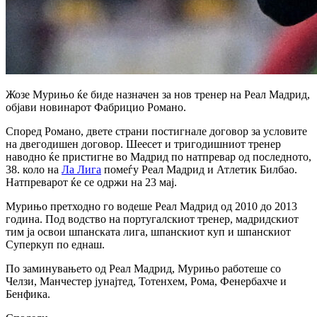
Жозе Мурињо ќе биде назначен за нов тренер на Реал Мадрид,
објави новинарот Фабрицио Романо.
Според Романо, двете страни постигнале договор за условите
на двегодишен договор. Шеесет и тригодишниот тренер
наводно ќе пристигне во Мадрид по натпревар од последното,
38. коло на
Ла Лига
помеѓу Реал Мадрид и Атлетик Билбао.
Натпреварот ќе се одржи на 23 мај.
Мурињо претходно го водеше Реал Мадрид од 2010 до 2013
година. Под водство на португалскиот тренер, мадридскиот
тим ја освои шпанската лига, шпанскиот куп и шпанскиот
Суперкуп по еднаш.
По заминувањето од Реал Мадрид, Мурињо работеше со
Челзи, Манчестер јунајтед, Тотенхем, Рома, Фенербахче и
Бенфика.