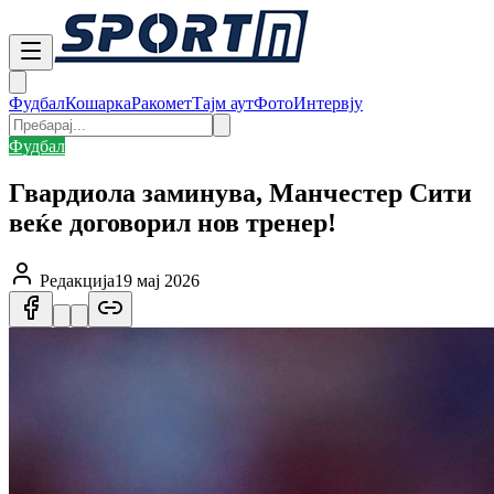
Фудбал
Кошарка
Ракомет
Тајм аут
Фото
Интервју
Фудбал
Гвардиола заминува, Манчестер Сити
веќе договорил нов тренер!
Редакција
19 мај 2026