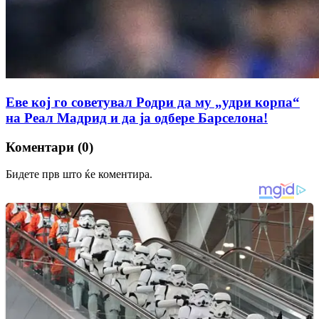
Еве кој го советувал Родри да му „удри корпа“
на Реал Мадрид и да ја одбере Барселона!
Коментари (0)
Бидете прв што ќе коментира.