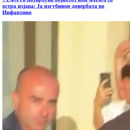
остра изјава: Ја изгубивме довербата во
Инфантино