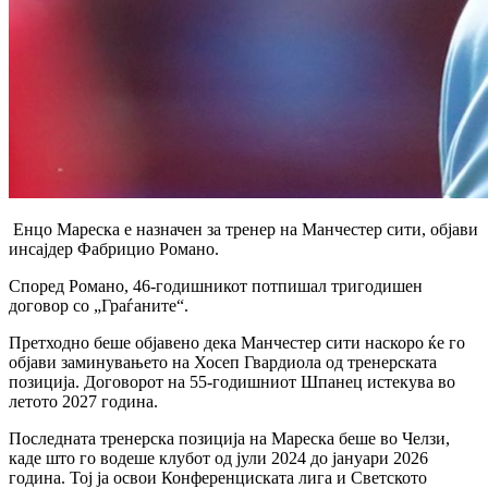
Енцо Мареска е назначен за тренер на Манчестер сити, објави
инсајдер Фабрицио Романо.
Според Романо, 46-годишникот потпишал тригодишен
договор со „Граѓаните“.
Претходно беше објавено дека Манчестер сити наскоро ќе го
објави заминувањето на Хосеп Гвардиола од тренерската
позиција. Договорот на 55-годишниот Шпанец истекува во
летото 2027 година.
Последната тренерска позиција на Мареска беше во Челзи,
каде што го водеше клубот од јули 2024 до јануари 2026
година. Тој ја освои Конференциската лига и Светското