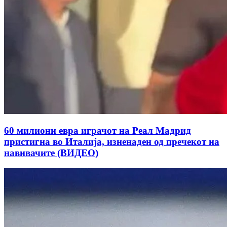
60 милиони евра играчот на Реал Мадрид
пристигна во Италија, изненаден од пречекот на
навивачите (ВИДЕО)