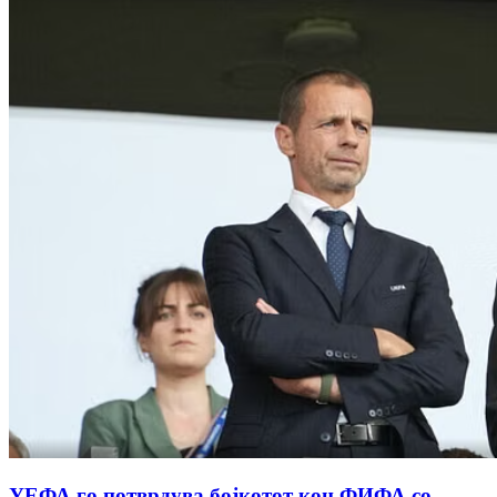
УЕФА го потврдува бојкотот кон ФИФА со