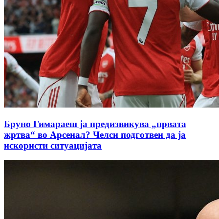
Бруно Гимараеш ја предизвикува „првата
жртва“ во Арсенал? Челси подготвен да ја
искористи ситуацијата