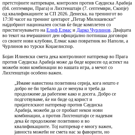
претстојните натпревари, контролен против Саудиска Арабија
(04. септември, Прага) и Лихтенштајн (7. септември, Скопје)
од квалификациите за СП 2026. Денеска, на тренингот во
17:30 часот на тренинг центарот „Петар Милошевски“
најдобриот национален состав ќе биде комплетен со
пристигнувањето на
Елиф Елмас
и
Дарко Чурлинов
. Двајцата
во текот на вчерашниот ден официјално потпишаа договори
со своите нови клубови, Елмас како повратник во Наполи, а
Чурлинов во турски Коџаелиспор.
Бојан Илиевски смета дека контролниот натпревар во Прага
против Саудиска Арабија може да биде корисен од аспект на
можеби нови комбинации во нашата игра, а мечот со
Лихтенштајн особено важен.
„Имаме навистина позитивна серија, кога нешто е
добро не би требало да се менува и треба да
продолжиме да работиме како и досега. Добро се
подготвуваме, ќе ни биде од корист и
пријателскиот натпревар против Саудиска
Арабија, можеби да се пробаат некои нови
комбинации, а против Лихтенштајн се надевам
дека ќе продолжиме позитивно и во
квалификациите. Тој натпревар е многу важен,
јавноста можеби не смета нас за фаворити, но