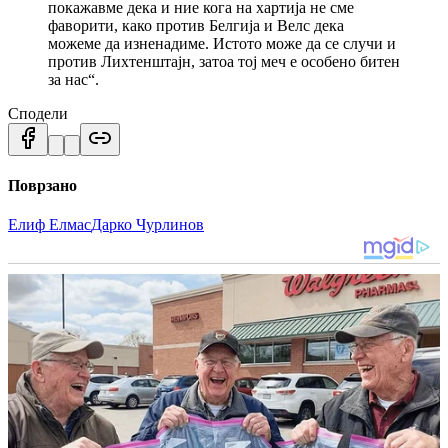
покажавме дека и ние кога на хартија не сме
фаворити, како против Белгија и Велс дека
можеме да изненадиме. Истото може да се случи и
против Лихтенштајн, затоа тој меч е особено битен
за нас“.
Сподели
Поврзано
Елиф Елмас
Дарко Чурлинов