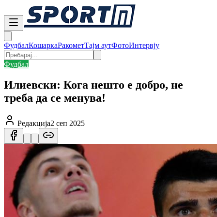
Фудбал
Кошарка
Ракомет
Тајм аут
Фото
Интервју
Фудбал
Илиевски: Кога нешто е добро, не
треба да се менува!
Редакција
2 сеп 2025