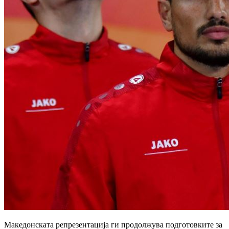
Македонската репрезентација ги продолжува подготовките за