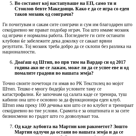
Во составот кој настапуваше на ЕП, само ти и
Стоилов бевте Македонци. Како е да се игра со еден
таков мозаик од соиграчи?
Ги почитувам и сакам сите соиграчи и сум им благодарен што
секојдневно ме прават подобар играч. Тоа што имаме мозаик
од играчи е нормална работа. Погледнете ги сите останати
клубови ќе забележите дека доколку се сакаат врвни
резултати. Тој мозаик треба добро да се склопи без разлика на
националности.
Доаѓаш од Штип, во прв тим на Вардар си од 2017
година ако не се лажам, може ли да се успее еве и од
помалите градови во нашата земја?
Точно своите почетоци ги имав во РК Текстилец во мојот
Штип. Тешко е многу бидејќи условите таму се
катастрофални. Ќе започнам од салата каде се тренира, туш
кабини она што е основно за да функционира еден клуб.
Штип има преку 100 дечиња кои што се во клубот и тренираат
секојдневно во тие услови. Срамота е за општината и за сите
бизнисмени во градот што го дозволуваат тоа.
Од каде љубовта на Мартин кон ракометот? Зошто
Мартин одлучи да остани во нашата земја и да се