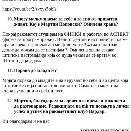
https://youtu.be/2Avxys5pbIs
Многу малку знаеме за тебе и за твојот приватен
живот. Кој е Мартин Поповски? Омилена храна?
Покрај ракометот студирам на ФИНКИ и работам во АСПЕКТ
(фирма за програмирање) . Целиот ден ми е исполнет и тоа ме
прави среќен. Понекогаш ми фали уште 3,4 саати да трае
денот да можам да се наспијам ?. Омилена храна секако
штипска пастрмајлија која со душа чекам да се вратам во
Штип и да ја јадам.
Порака до младите?
Мојата порака до младите е да веруваат во себе и во целта која
што тие ќе си ја постават во животот. Само така можат да
станат успешни и среќни луѓе.
Мартин, благодарам за одвоеното време и можноста
да разговараме. Редакцијата на
mk
ти посакува личен
успех и успех на ракометниот клуб Вардар.
Ви благодарам и на вас.