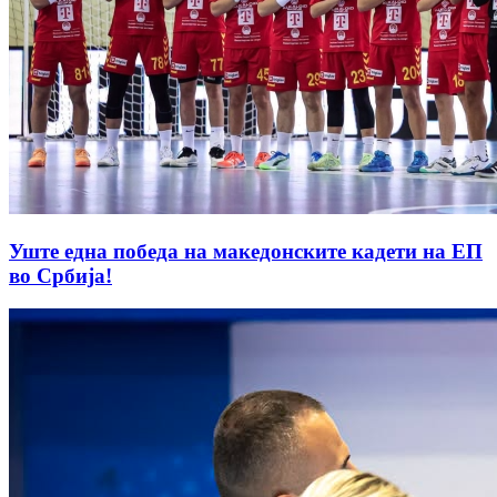
Уште една победа на македонските кадети на ЕП
во Србија!