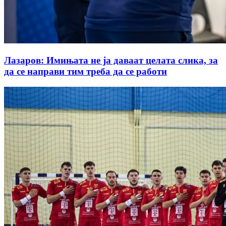
Лазаров: Имињата не ја даваат целата слика, за
да се направи тим треба да се работи