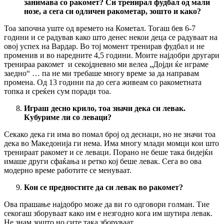
занимава со ракомет? Си тренирал фудбал од мали
нозе, а сега си одличен ракометар, зошто и како?
Тоа започна уште од времето на Кометал. Тогаш бев 6-7
години и се радував како што денес некои деца се радуваат на
овој успех на Вардар. Во тој момент тренирав фудбал и не
променив и во наредните 4,5 години. Моите најдобри другари
тренираа ракомет и секојдневно ми велеа „Дојди ќе играме
заедно“ … па не ми требаше многу време за да направам
промена. Од 13 години па до сега живеам со ракометната
топка и среќен сум поради тоа.
Играш десно крило,
тоа значи дека си левак.
Кубуриме ли со леваци?
Секако дека ги има во помал број од деснаци, но не значи тоа
дека во Македонија ги нема. Има многу млади момци кои што
тренираат ракомет и се леваци. Порано не беше така бидејќи
имаше други сфаќања и ретко кој беше левак. Сега во ова
модерно време работите се менуваат.
Кои се предностите да си левак во ракомет?
Ова прашање најдобро може да ви го одговори голман. Тие
секогаш зборуваат како им е незгодно кога им шутира левак.
Не знам зошто но сите така зборуваат.