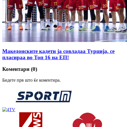
Македонските кадети ја совладаа Турција, се
пласираа во Топ 16 на ЕП!
Коментари (0)
Бидете прв што ќе коментира.