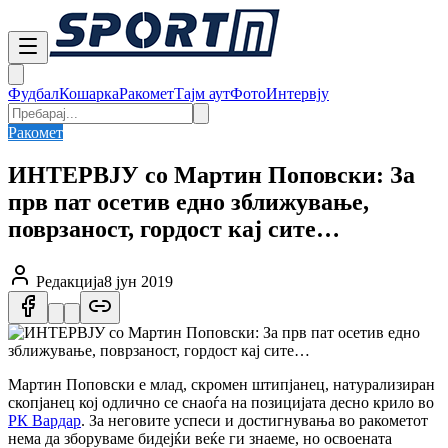
Фудбал
Кошарка
Ракомет
Тајм аут
Фото
Интервју
Ракомет
ИНТЕРВЈУ со Мартин Поповски: За
прв пат осетив едно зближување,
поврзаност, гордост кај сите…
Редакција
8 јун 2019
Мартин Поповски е млад, скромен штипјанец, натурализиран
скопјанец кој одлично се снаоѓа на позицијата десно крило во
РК Вардар
. За неговите успеси и достигнувања во ракометот
нема да зборуваме бидејќи веќе ги знаеме, но освоената