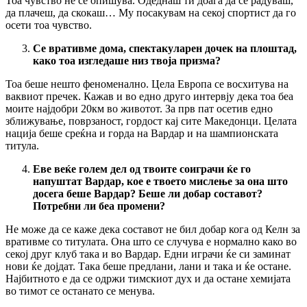
Тоа чувство не се опишува. Одеднаш ти доаѓа да се радуваш,
да плачеш, да скокаш… Му посакувам на секој спортист да го
осети тоа чувство.
Се вративме дома, спектакуларен дочек на плоштад,
како тоа изгледаше низ твоја призма?
Тоа беше нешто феноменално. Цела Европа се восхитува на
ваквиот пречек. Кажав и во едно друго интервју дека тоа беа
моите најдобри 20км во животот. За прв пат осетив едно
зближување, поврзаност, гордост кај сите Македонци. Целата
нација беше среќна и горда на Вардар и на шампионската
титула.
Еве веќе голем дел од твоите соиграчи ќе го
напуштат Вардар, кое е твоето мислење за она што
досега беше Вардар? Беше ли добар составот?
Потребни ли беа промени?
Не може да се каже дека составот не бил добар кога од Келн за
вративме со титулата. Она што се случува е нормално како во
секој друг клуб така и во Вардар. Едни играчи ќе си заминат
нови ќе дојдат. Така беше предлани, лани и така и ќе остане.
Најбитното е да се одржи тимскиот дух и да остане хемијата
во тимот се останато се менува.