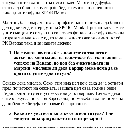
титула и што тоа значи за него и како Мартин од фудбал
стигна да биде ракометар ќе бидат темите во денешното
викенд интервју на SPORTM.mk
Мартин, благодарам што ја прифати нашата покана да бидеш
дел од викенд интервјуто на SPORTM.mk. Претпоставувам сè
уште емоциите се тука по големото финале и освојувањето на
втората титула која е од голема важност како за самиот клуб
РК Вардар така и за нашата држава.
На самиот почеток ќе започнеме со тоа што е
актуелно, многумина на почетокот беа скептични за
успехот на Вардар, но кои беа очекувањата на
Мартин, мислеше ли дека Вардар може дома да се
врати со уште една титула?
Секако дека мислев. Секој тим има цел која сака да ја оствари
пред почетокот на сезоната. Нашата цел оваа година беше
Европската титула и успеавме да ја оствариме. Точно е дека
сите очекуваа пораз од Барселона, но можеби тоа ни помогна
да победиме бидејќи игравме без притисок.
Какво е чувството кога ќе се освои титула?
Тие
минути по завршувањето на натпреварот?