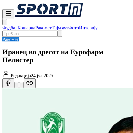
Фудбал
Кошарка
Ракомет
Тајм аут
Фото
Интервју
Ракомет
Иранец во дресот на Еурофарм
Пелистер
Редакција
24 јул 2025