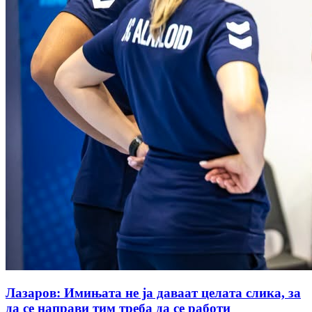
Лазаров: Имињата не ја даваат целата слика, за
да се направи тим треба да се работи