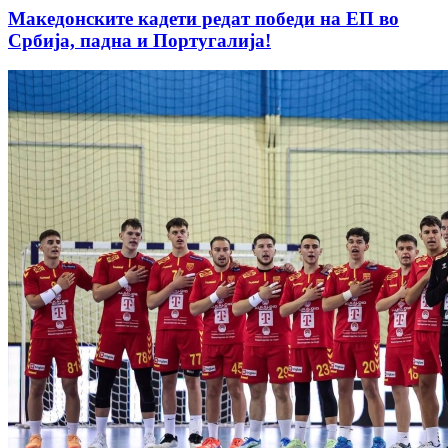
Македонските кадети редат победи на ЕП во
Србија, падна и Португалија!