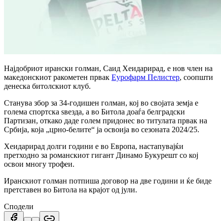
Најдобриот ирански голман, Саид Хеидарирад, е нов член на
македонскиот ракометен првак
Еурофарм Пелистер
, соопшти
денеска битолскиот клуб.
Станува збор за 34-годишен голман, кој во својата земја е
голема спортска ѕвезда, а во Битола доаѓа белградски
Партизан, откако даде голем придонес во титулата првак на
Србија, која „црно-белите“ ја освоија во сезоната 2024/25.
Хеидарирад долги години е во Европа, настапувајќи
претходно за романскиот гигант Динамо Букурешт со кој
освои многу трофеи.
Иранскиот голман потпиша договор на две години и ќе биде
претставен во Битола на крајот од јули.
Сподели