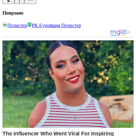
Поврзано
Пелистер
РК Еурофарм Пелистер