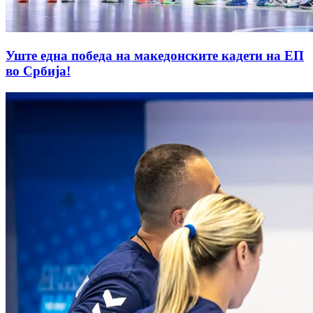
Уште една победа на македонските кадети на ЕП
во Србија!