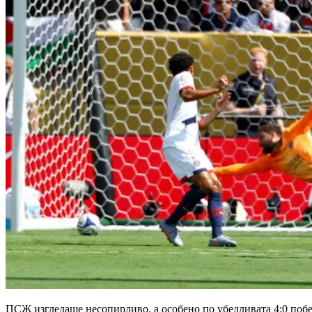
ПСЖ изгледаше несопирливо, а особено по убедливата 4:0 побе