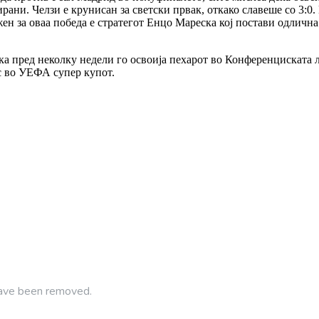
рани. Челзи е крунисан за светски првак, откако славеше со 3:0.
ужен за оваа победа е стратегот Енцо Мареска кој постави одли
 дека пред неколку недели го освоија пехарот во Конференцискат
с во УЕФА супер купот.