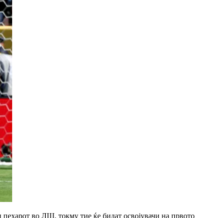
 пехарот во ЛШ, токму тие ќе бидат освојувачи на првото