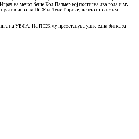
 Играч на мечот беше Кол Палмер кој постигна два гола и му
чна против игра на ПСЖ и Луис Енрике, нешто што не им
а лига на УЕФА. На ПСЖ му преостанува уште една битка за