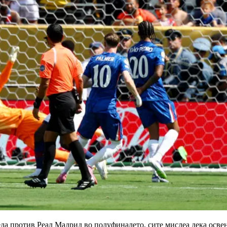
да против Реал Мадрид во полуфиналето, сите мислеа дека освен