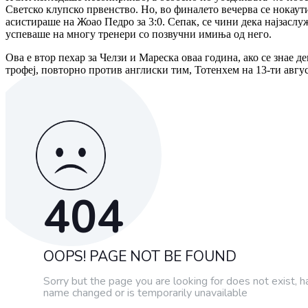
Светско клупско првенство. Но, во финалето вечерва се нокаути
асистираше на Жоао Педро за 3:0. Сепак, се чини дека најзасл
успеваше на многу тренери со позвучни имиња од него.
Ова е втор пехар за Челзи и Мареска оваа година, ако се знае
трофеј, повторно против англиски тим, Тотенхем на 13-ти авгу