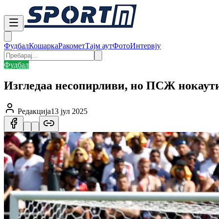
Фудбал
Кошарка
Ракомет
Тајм аут
Фото
Интервју
Фудбал
Изгледаа несопирливи, но ПСЖ нокаути
Редакција
13 јул 2025