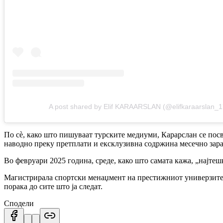
A post shared by Elif KARAARSLAN (@elifkaraarslan_1
По сè, како што пишуваат турските медиуми, Карарслан се посв
наводно преку претплати и ексклузивна содржина месечно зараб
Во февруари 2025 година, среде, како што самата кажа, „најте
Магистрирала спортски менаџмент на престижниот универзитет „
порака до сите што ја следат.
Сподели