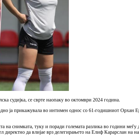
ка судијка, се сврте наопаку во октомври 2024 година.
водно ја прикажувала во интимен однос со 61-годишниот Орхан 
а на снимката, туку и поради големата разлика во години меѓу 
ел директно да влијае врз делегирањето на Елиф Карарслан на н