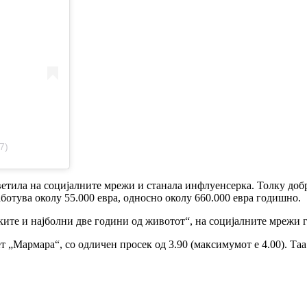
7)
етила на социјалните мрежи и станала инфлуенсерка. Толку добро
отува околу 55.000 евра, односно околу 660.000 евра годишно.
шките и најболни две години од животот“, на социјалните мрежи 
Мармара“, со одличен просек од 3.90 (максимумот е 4.00). Таа о