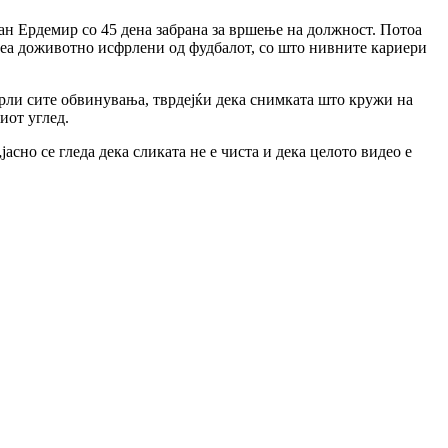
ан Ердемир со 45 дена забрана за вршење на должност. Потоа
 беа доживотно исфрлени од фудбалот, со што нивните кариери
фрли сите обвинувања, тврдејќи дека снимката што кружи на
иот углед.
сно се гледа дека сликата не е чиста и дека целото видео е