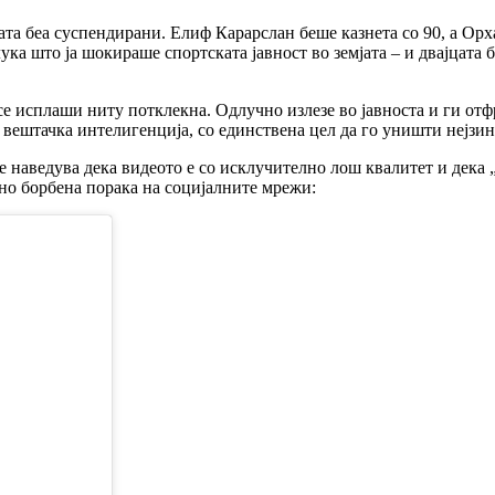
ата беа суспендирани. Елиф Карарслан беше казнета со 90, а Орх
ка што ја шокираше спортската јавност во земјата – и двајцата
се исплаши ниту потклекна. Одлучно излезе во јавноста и ги от
вештачка интелигенција, со единствена цел да го уништи нејзин
 наведува дека видеото е со исклучително лош квалитет и дека „ја
 но борбена порака на социјалните мрежи: