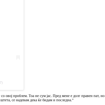
7)
со овој проблем. Тоа не сум јас. Пред мене е долг правен пат, н
 штета, се надевам дека ќе бидам и последна.“