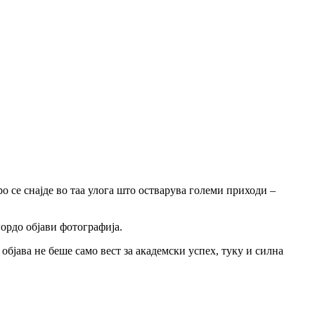
 се снајде во таа улога што остварува големи приходи –
гордо објави фотографија.
бјава не беше само вест за академски успех, туку и силна