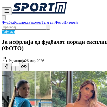
Фудбал
Кошарка
Ракомет
Тајм аут
Фото
Интервју
Тајм аут
Ја исфрлија од фудбалот поради експлиц
(ФОТО)
Редакција
26 мар 2026