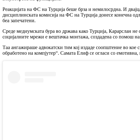
Реакцијата на ФС на Турција беше брза и немилосрдна. И двајц
дисциплинската комисија на ФС на Турција донесе конечна одлу
беа запечатени.
Среде медиумската бура во држава како Турција, Карарслан не 
социјалните мрежи е вештачка монтажа, создадена со помош на 
Таа ангажираше адвокатски тим кој издаде соопштение во кое се
обработено на компјутер“. Самата Елиф се огласи со емотивна,