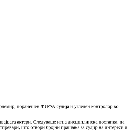
Ердемир, поранешен ФИФА судија и угледен контролор во
двајцата актери. Следуваше итна дисциплинска постапка, па
атпревари, што отвори бројни прашања за судир на интереси и