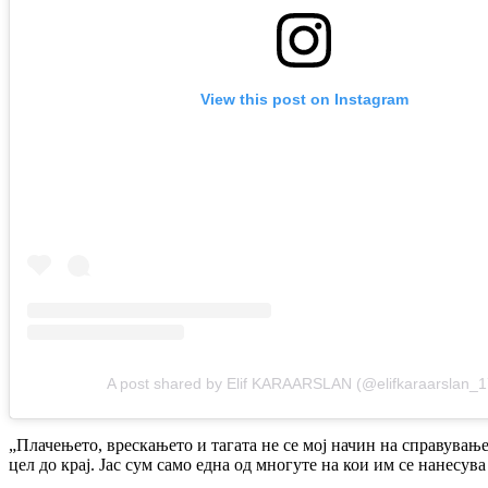
View this post on Instagram
A post shared by Elif KARAARSLAN (@elifkaraarslan_1
„Плачењето, врескањето и тагата не се мој начин на справување 
цел до крај. Јас сум само една од многуте на кои им се нанесува