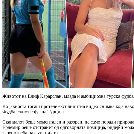
Животот на Елиф Карарслан, млада и амбициозна турска фудбалс
Во јавноста тогаш протече експлицитна видео-снимка која на
Фудбалскиот сојуз на Турција.
Скандалот беше моментален и разорен, не само поради природат
Ердемир беше отстранет од одговорната позиција, бидејќи мож
злоупотреба на функцијата.