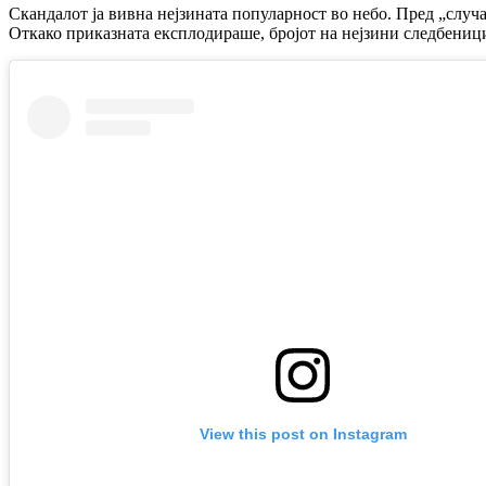
Скандалот ја вивна нејзината популарност во небо. Пред „случа
Откако приказната експлодираше, бројот на нејзини следбениц
View this post on Instagram