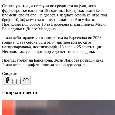
Се очекува тоа да се случи во средината на јули, кога
фудбалерот ќе наполни 18 години. Покрај тоа, Јамал ќе го
промени својот број на дресот. Следната сезона ќе игра под
бројот 10, кој моментално му припаѓа на Ансу Фати.
Претходно под бројот 10 за Барселона играа Лионел Меси,
Роналдињо и Диего Марадона.
Јамал дебитираше за главниот тим на Барселона во 2023
година. Оваа сезона одигра 54 натпревари во сите
натпреварувања, постигнувајќи 18 гола и 25 асистенции.
Неговиот актуелен договор е до летото 2026 година.
Претседателот на Барселона, Жоан Лапорта потврди дека
Јамал веќе ја прифати понуда за нов договор.
з
Сподели