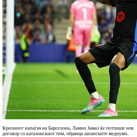
Крилниот напаѓач на Барселона, Ламин Јамал ќе потпише нов
договор со каталонскиот тим, објавија шпанските медиуми.