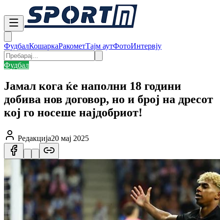
Фудбал
Кошарка
Ракомет
Тајм аут
Фото
Интервју
Фудбал
Јамал кога ќе наполни 18 години
добива нов договор, но и број на дресот
кој го носеше најдобриот!
Редакција
20 мај 2025