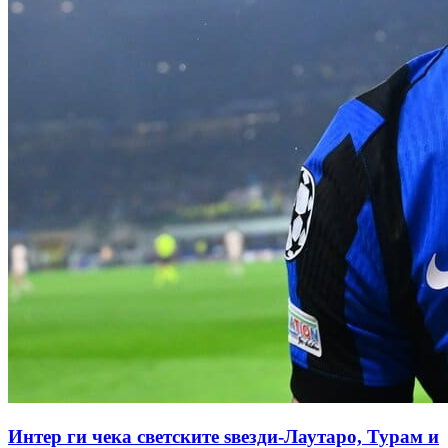
Интер ги чека светските ѕвезди-Лаутаро, Турам и