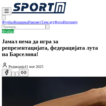
Фудбал
Кошарка
Ракомет
Тајм аут
Фото
Интервју
Фудбал
Јамал нема да игра за
репрезентацијата, федерацијата лута
на Барселона!
Редакција
11 ное 2025