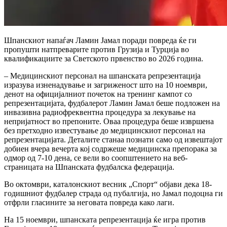
Шпанскиот напаѓач Ламин Јамал поради повреда ќе ги
пропушти натпреварите против Грузија и Турција во
квалификациите за Светското првенство во 2026 година.
– Медицинскиот персонал на шпанската репрезентација
изразува изненадување и загриженост што на 10 ноември,
денот на официјалниот почеток на тренинг кампот со
репрезентацијата, фудбалерот Ламин Јамал беше подложен на
инвазивна радиофреквентна процедура за лекување на
непријатност во препоните. Оваа процедура беше извршена
без претходно известување до медицинскиот персонал на
репрезентацијата. Деталите станаа познати само од извештајот
добиен вчера вечерта кој содржеше медицинска препорака за
одмор од 7-10 дена, се вели во соопштението на веб-
страницата на Шпанската фудбалска федерација.
Во октомври, каталонскиот весник „Спорт“ објави дека 18-
годишниот фудбалер страда од пубалгија, но Јамал подоцна ги
отфрли гласините за неговата повреда како лаги.
На 15 ноември, шпанската репрезентација ќе игра против