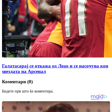
Галатасарај се откажа од Леао и се насочува кон
ѕвездата на Арсенал
Коментари (0)
Бидете прв што ќе коментира.