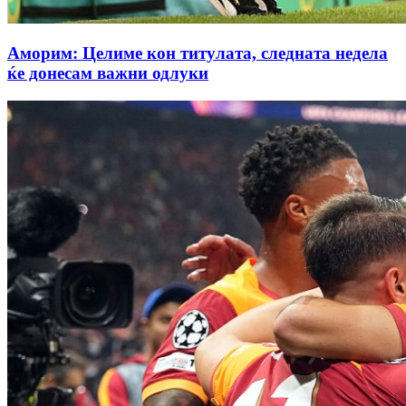
Аморим: Целиме кон титулата, следната недела
ќе донесам важни одлуки