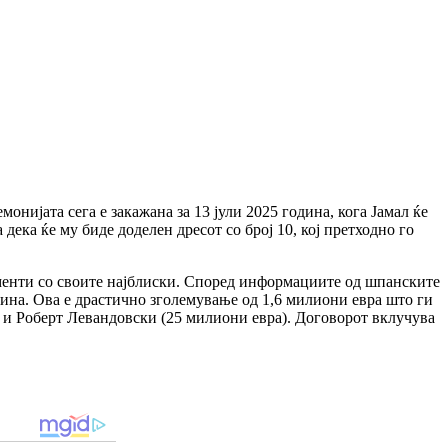
монијата сега е закажана за 13 јули 2025 година, кога Јамал ќе
дека ќе му биде доделен дресот со број 10, кој претходно го
енти со своите најблиски.
Според информациите од шпанските
ина.
Ова е драстично зголемување од 1,6 милиони евра што ги
) и Роберт Левандовски (25 милиони евра).
Договорот вклучува