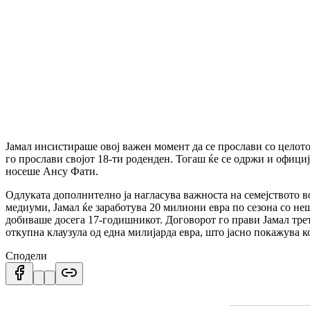
Jамал инсистираше овој важен момент да се прослави со целото 
го прослави својот 18-ти роденден.
Тогаш ќе се одржи и официјал
носеше Ансу Фати.
Одлуката дополнително ја нагласува важноста на семејството в
медиуми, Јамал ќе заработува 20 милиони евра по сезона со не
добиваше досега 17-годишникот.
Договорот го прави Јамал трет
откупна клаузула од една милијарда евра, што јасно покажува к
Сподели