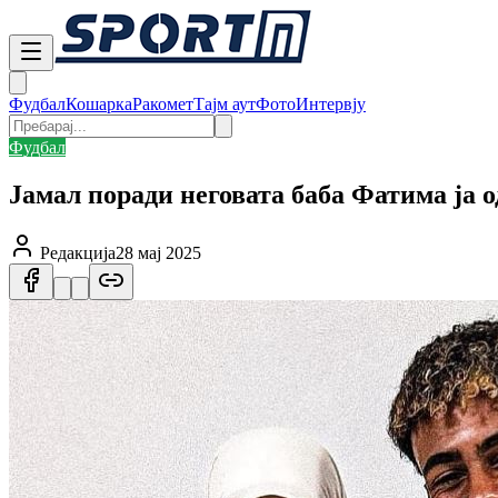
Фудбал
Кошарка
Ракомет
Тајм аут
Фото
Интервју
Фудбал
Јамал поради неговата баба Фатима ја
Редакција
28 мај 2025