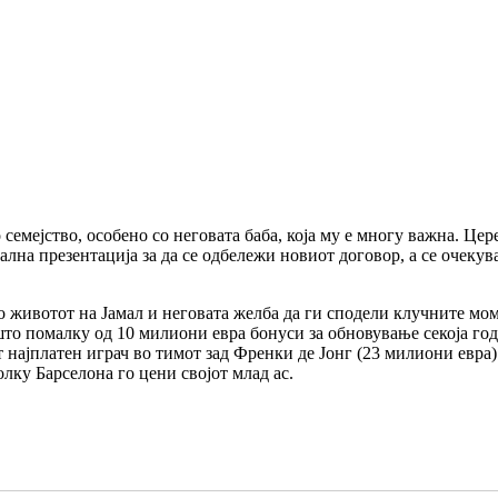
семејство, особено со неговата баба, која му е многу важна.
Цере
на презентација за да се одбележи новиот договор, а се очекува 
о животот на Јамал и неговата желба да ги сподели клучните мом
што помалку од 10 милиони евра бонуси за обновување секоја год
 најплатен играч во тимот зад Френки де Јонг (23 милиони евра
олку Барселона го цени својот млад ас.