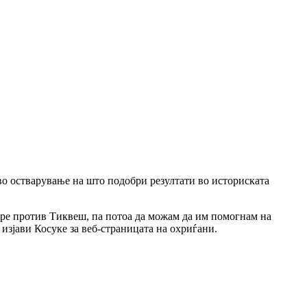
 во остварување на што подобри резултати во историската
утре против Тиквеш, па потоа да можам да им помогнам на
изјави Косуке за веб-страницата на охриѓани.