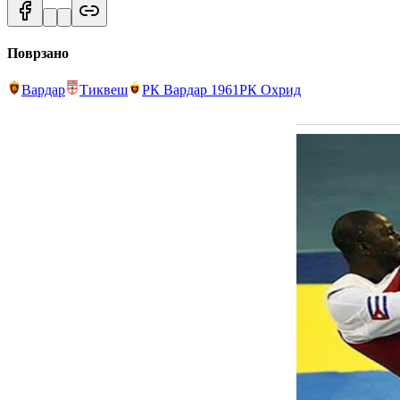
Поврзано
Вардар
Тиквеш
РК Вардар 1961
РК Охрид