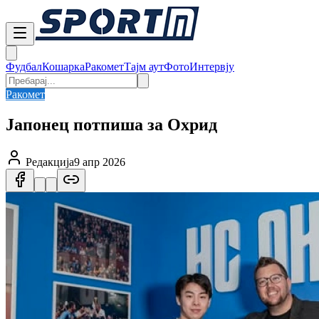
Фудбал
Кошарка
Ракомет
Тајм аут
Фото
Интервју
Ракомет
Јапонец потпиша за Охрид
Редакција
9 апр 2026