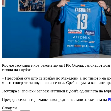
Косуке Јасухира е нов ракометар на ГРК Охрид. Јапонецот доаѓа
сезона на клубот.
– Пресреќен сум што се враќам во Македонија, во тимот има до
моите соиграчи за поуспешна сезона. Среќен сум за ваквиот пр
Јасухира е јапонски репрезентативец и доаѓа од екипата на Бург
Пред две сезони тој имаше извонредни настапи за екипата на
Р
Сподели