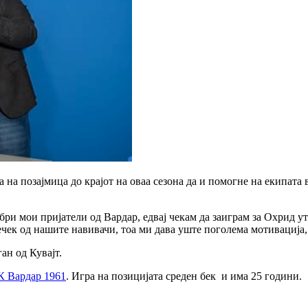
 на позајмица до крајот на оваа сезона да и помогне на екипата
бри мои пријатели од Вардар, едвај чекам да заиграм за Охрид 
ечек од нашите навивачи, тоа ми дава уште поголема мотивација, 
ан од Кувајт.
К Вардар 1961
. Игра на позицијата среден бек и има 25 години.