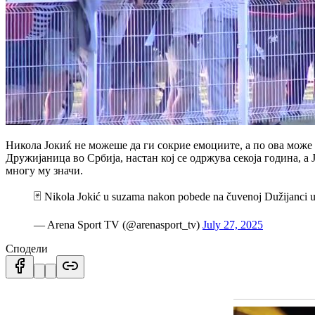
Никола Јокиќ не можеше да ги сокрие емоциите, а по ова може
Дружијаница во Србија, настан кој се одржува секоја година, а
многу му значи.
🃏 Nikola Jokić u suzama nakon pobede na čuvenoj Dužijanci u
— Arena Sport TV (@arenasport_tv)
July 27, 2025
Сподели