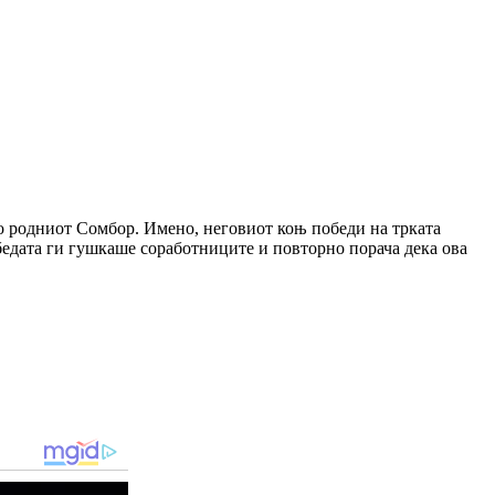
во родниот Сомбор. Имено, неговиот коњ победи на трката
обедата ги гушкаше соработниците и повторно порача дека ова