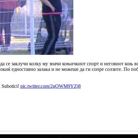
 да се заклучи колку му значи коњичкиот спорт и неговиот коњ 
 Јокиќ едноставно залака и не можеше да ги сопре солзите. По п
 Subotici!
pic.twitter.com/2gOWM9YZj8