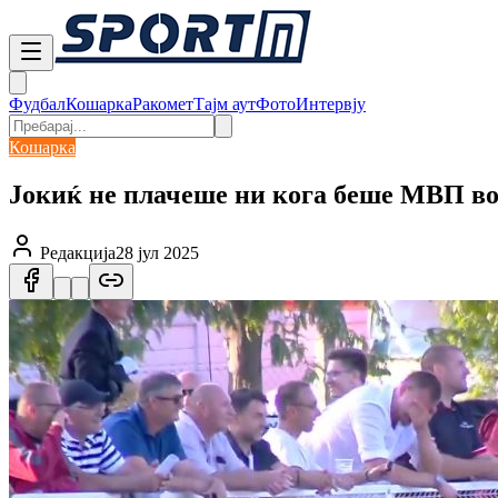
Фудбал
Кошарка
Ракомет
Тајм аут
Фото
Интервју
Кошарка
Јокиќ не плачеше ни кога беше МВП во
Редакција
28 јул 2025