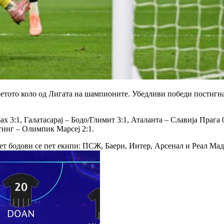
ретото коло од Лигата на шампионите. Убедливи победи постигн
 3:1, Галатасарај – Бодо/Глимит 3:1, Аталанта – Славија Прага 0
ртинг – Олимпик Марсеј 2:1.
вет бодови се пет екипи: ПСЖ, Баерн, Интер, Арсенал и Реал Мад