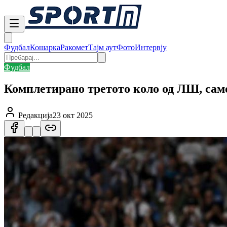
Фудбал
Кошарка
Ракомет
Тајм аут
Фото
Интервју
Фудбал
Комплетирано третото коло од ЛШ, сам
Редакција
23 окт 2025