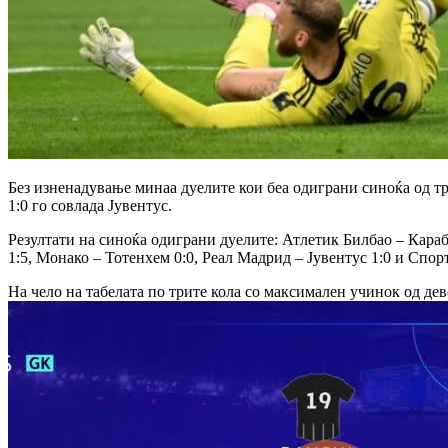
Без изненадување минаа дуелите кои беа одиграни синоќа од т
1:0 го совлада Јувентус.
Резултати на синоќа одиграни дуелите: Атлетик Билбао – Карабах
1:5, Монако – Тотенхем 0:0, Реал Мадрид – Јувентус 1:0 и Спо
На чело на табелата по трите кола со максимален учинок од де