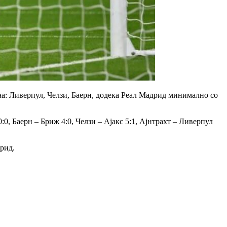
аа: Ливерпул, Челзи, Баерн, додека Реал Мадрид минимално со
:0, Баерн – Бриж 4:0, Челзи – Ајакс 5:1, Ајнтрахт – Ливерпул
рид.