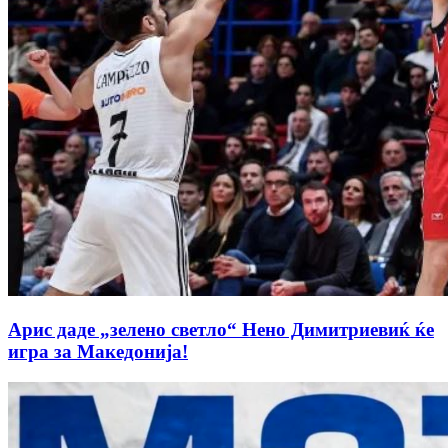
Арис даде „зелено светло“ Нено Димитриевиќ ќе
игра за Македонија!