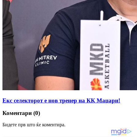
Екс селекторот е нов тренер на КК Маџари!
Коментари (0)
Бидете прв што ќе коментира.