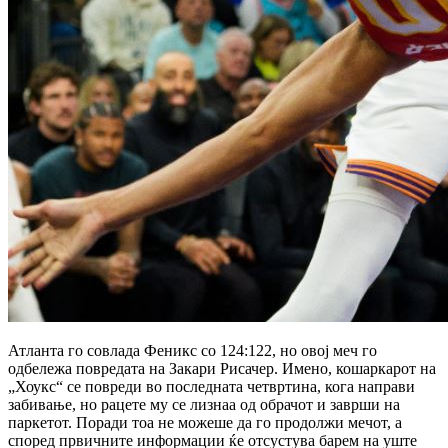
Атланта го совлада Феникс со 124:122, но овој меч го
одбележа повредата на Закари Рисачер. Имено, кошаркарот на
„Хоукс“ се повреди во последната четвртина, кога направи
забивање, но рацете му се лизнаа од обрачот и заврши на
паркетот. Поради тоа не можеше да го продолжи мечот, а
според првичните информации ќе отсустува барем на уште