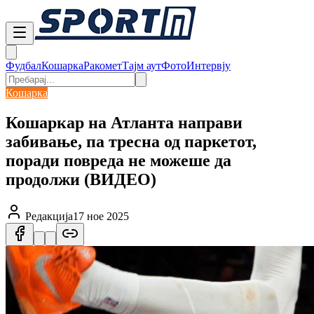
Фудбал
Кошарка
Ракомет
Тајм аут
Фото
Интервју
Кошарка
Кошаркар на Атланта направи
забивање, па тресна од паркетот,
поради повреда не можеше да
продолжи (ВИДЕО)
Редакција
17 ное 2025