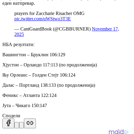
еден натпревар.
prayers for Zaccharie Risacher OMG
pic.twitter.com/uWStwo3T3E
— CantGuardBook (@CGBBURNER)
November 17,
2025
НБА резултати:
Вашингтон – Бруклин 106:129
Хјустон – Орландо 117:113 (по продолженија)
Њу Орлеанс – Голден Стејт 106:124
Далас – Портланд 138:133 (по продолженија)
Феникс – Атланта 122:124
Јута – Чикаго 150:147
Сподели